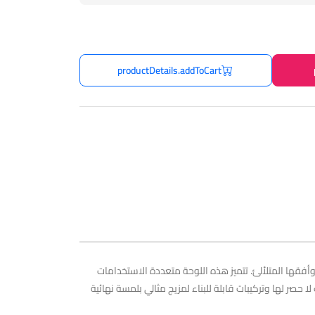
productDetails.addToCart
 ألوان رمال دبي المتلألئة وأفقها المتلألئ. تتميز هذه اللوحة متعددة الاستخدامات
ت لا حصر لها وتركيبات قابلة للبناء لمزيج مثالي بلمسة نهائية