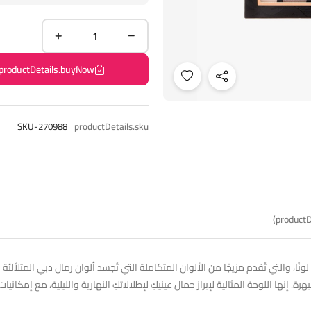
productDetails.buyNow
SKU-270988
productDetails.sku
productD
انغمسي في عالم من الإبداع مع لوحة ألواننا المكونة من 35 لونًا، والتي تُقدم مزيجًا من الألوان المتكاملة التي تُجسد
. إنها اللوحة المثالية لإبراز جمال عينيكِ لإطلالاتكِ النهارية والليلية، مع إمكانيا