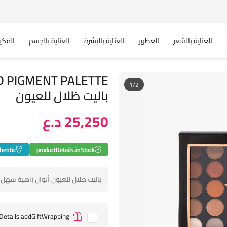
العناية بالشعر
العطور
العناية بالبشرة
العناية بالجسم
المكي
1/2
باليت ظلال للعيون
25,250 د.ع
hentic
productDetails.inStock
باليت ظلال للعيون ألوان زاهية سهل ا
Details.addGiftWrapping