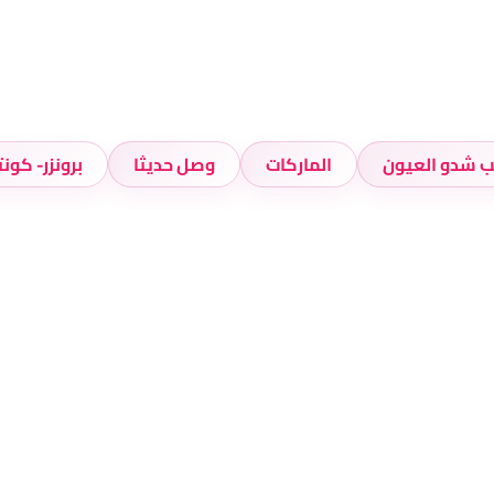
لب شدو العيون
الماركات
وصل حديثا
برونزر- كون