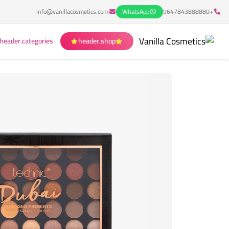
info@vanillacosmetics.com
WhatsApp
+9647843888880
header.categories
header.shop