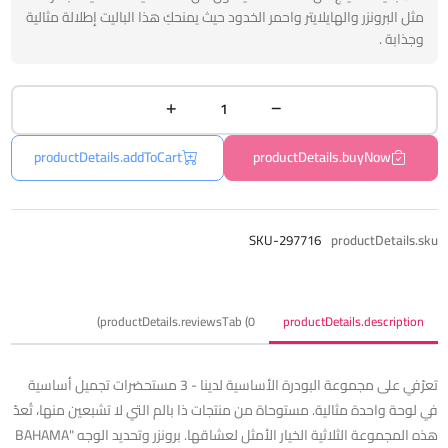
مثل البرونزر والهايلايتر واحمر الخدود حيث يمنحكِ هذا الباليت إطلالة مثالية
وجذابة .
productDetails.addToCart
productDetails.buyNow
SKU-297716
productDetails.sku
productDetails.reviewsTab (0)
productDetails.description
تعرّفي على مجموعة البودرة الأساسية لدينا - 3 مستحضرات تجميل أساسية
في لوحة واحدة مثالية. مستوحاة من منتجات ذا بالم التي لا تشبعين منها، تُعدّ
هذه المجموعة الثلاثية الخيار الأمثل لعشاقها. برونزر وتحديد الوجه "BAHAMA