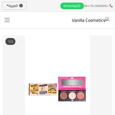
العربية
WhatsApp
+9647843888880
1/3