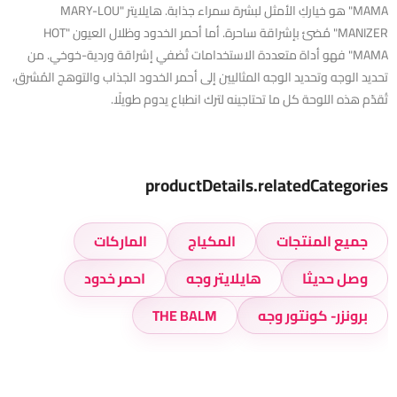
MAMA" هو خياركِ الأمثل لبشرة سمراء جذابة. هايلايتر "MARY-LOU
MANIZER" مُضئ بإشراقة ساحرة. أما أحمر الخدود وظلال العيون "HOT
MAMA" فهو أداة متعددة الاستخدامات تُضفي إشراقة وردية-خوخي. من
تحديد الوجه وتحديد الوجه المثاليين إلى أحمر الخدود الجذاب والتوهج المُشرق،
تُقدّم هذه اللوحة كل ما تحتاجينه لترك انطباع يدوم طويلًا.
productDetails.relatedCategories
جميع المنتجات
المكياج
الماركات
وصل حديثا
هايلايتر وجه
احمر خدود
برونزر- كونتور وجه
THE BALM