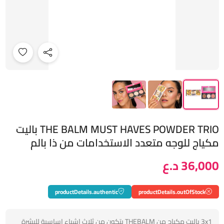
THE BALM MUST HAVES POWDER TRIO باليت
مكياج للوجه متعدد الاستخدامات من ذا بالم
36,000 د.ع
productDetails.authentic
productDetails.outOfStock
3x1 باليت مكياج من THEBALM يتكون من ثلاث اشياء اساسية للبشرة