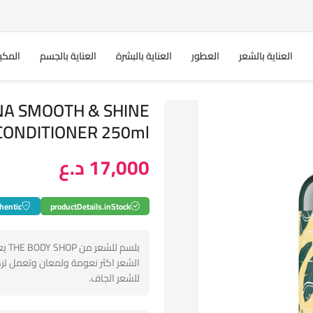
العناية بالشعر
العطور
العناية بالبشرة
العناية بالجسم
المكي
NA SMOOTH & SHINE
CONDITIONER 250ml بلسم للشعر من ذا بدي شو
17,000 د.ع
hentic
productDetails.inStock
بلس
الشعر اكثر نعومة ولمعان وتعمل ترك
للشعر الجاف.