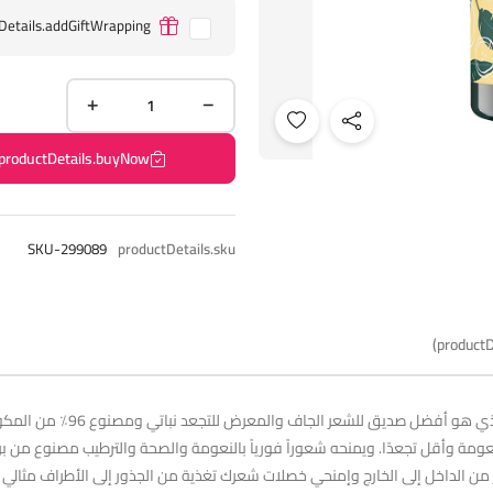
Details.addGiftWrapping
productDetails.buyNow
SKU-299089
productDetails.sku
productD
إذا كنت تبحثين عن خصلات أكثر
نعومة وأقل تجعدًا. ويمنحه شعوراً فورياً بالنعومة والصحة والترطيب مصنوع من بر
ة في إصلاح الشعر من الداخل إلى الخارج وإمنحي خصلات شعرك تغذية من الجذور إلى الأطرا