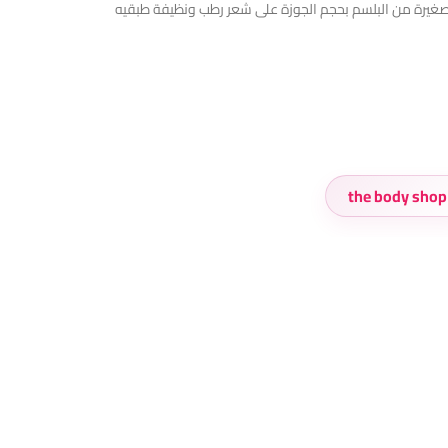
فاكهةمصنوع من مكونات طبيعية بنسبة 96٪ طريقة الاستخدام ضعي كمية صغيرة من البلسم بحجم الجوزة على شعر رطب ونظيفة طبقيه
the body shop