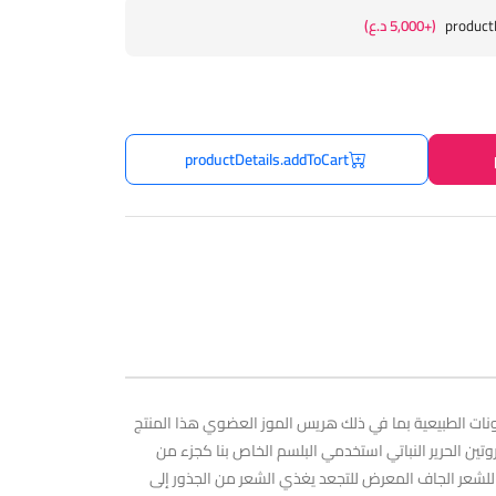
product
(+5,000 د.ع)
productDetails.addToCart
 نعومة ، فإن بلسم الموز المغذي هو أفضل صديق للشعر الجاف والمعرض للتجعد نباتي ومصنوع 96٪ من المكونات الطبيعية بما في ذلك هريس الموز العضوي هذا المنتج
وتين الحرير النباتي استخدمي البلسم الخاص بنا كجزء من
ف مثالي للشعر الجاف المعرض للتجعد يغذي الشعر من الجذور إلى