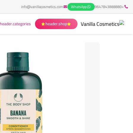
info@vanillacosmetics.com
WhatsApp
+9647843888880
header.categories
header.shop