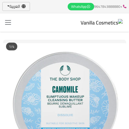
العربية
WhatsApp
+9647843888880
1/4