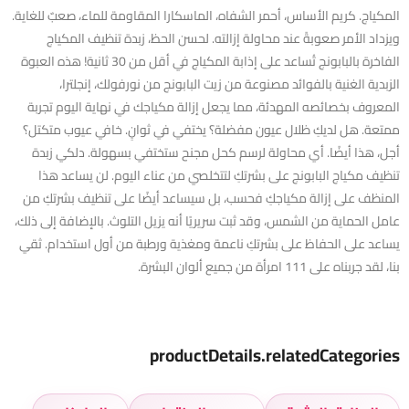
المكياج. كريم الأساس، أحمر الشفاه، الماسكارا المقاومة للماء، صعبٌ للغاية.
ويزداد الأمر صعوبةً عند محاولة إزالته. لحسن الحظ، زبدة تنظيف المكياج
الفاخرة بالبابونج تُساعد على إذابة المكياج في أقل من 30 ثانية! هذه العبوة
الزبدية الغنية بالفوائد مصنوعة من زيت البابونج من نورفولك، إنجلترا،
المعروف بخصائصه المهدئة، مما يجعل إزالة مكياجك في نهاية اليوم تجربة
ممتعة. هل لديكِ ظلال عيون مفضلة؟ يختفي في ثوانٍ. خافي عيوب متكتل؟
أجل، هذا أيضًا. أي محاولة لرسم كحل مجنح ستختفي بسهولة. دلكي زبدة
تنظيف مكياج البابونج على بشرتكِ لتتخلصي من عناء اليوم. لن يساعد هذا
المنظف على إزالة مكياجكِ فحسب، بل سيساعد أيضًا على تنظيف بشرتكِ من
عامل الحماية من الشمس، وقد ثبت سريريًا أنه يزيل التلوث. بالإضافة إلى ذلك،
يساعد على الحفاظ على بشرتكِ ناعمة ومغذية ورطبة من أول استخدام. ثقي
بنا، لقد جربناه على 111 امرأة من جميع ألوان البشرة.
productDetails.relatedCategories