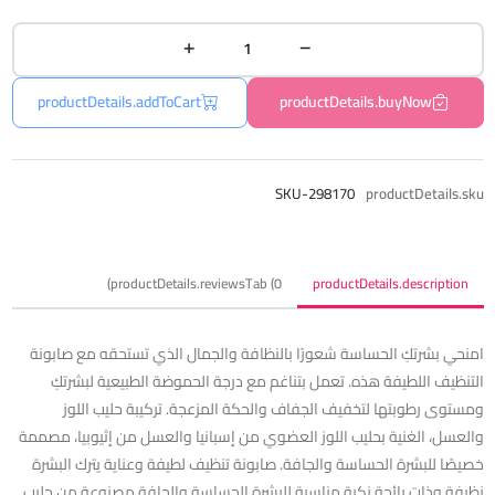
productDetails.addToCart
productDetails.buyNow
SKU-298170
productDetails.sku
productDetails.reviewsTab (0)
productDetails.description
امنحي بشرتكِ الحساسة شعورًا بالنظافة والجمال الذي تستحقه مع صابونة
التنظيف اللطيفة هذه. تعمل بتناغم مع درجة الحموضة الطبيعية لبشرتكِ
ومستوى رطوبتها لتخفيف الجفاف والحكة المزعجة. تركيبة حليب اللوز
والعسل، الغنية بحليب اللوز العضوي من إسبانيا والعسل من إثيوبيا، مصممة
خصيصًا للبشرة الحساسة والجافة. صابونة تنظيف لطيفة وعناية يترك البشرة
نظيفة وذات رائحة زكية مناسبة للبشرة الحساسة والجافة مصنوعة من حليب