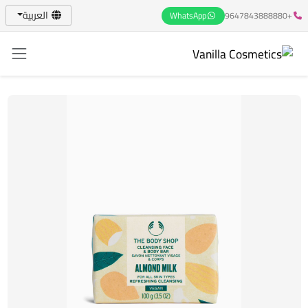
العربية
WhatsApp
+9647843888880