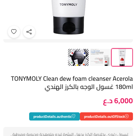
TONYMOLY Clean dew foam cleanser Acerola
180ml غسول الوجه بالكرز الهندي
6,000 د.ع
productDetails.authentic
productDetails.outOfStock
غسول رغوي بخلاصة الكرز يجعل البشرة تبدو متوهجة وحيوية ومرطبة .