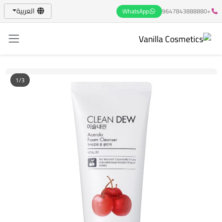
العربية
WhatsApp
+9647843888880
1/3