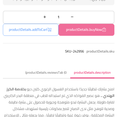
productDetails.addToCart
productDetails.buyNow
SKU-242956
productDetails.sku
productDetails.reviewsTab (0)
productDetails.description
امنح بشرتك تنظيفًا جديدًا باستخدام الغسول الرغوي كلين ديو
بخلاصة
الكرز
الهندي
..
هو عصير الفواكه الذي تم استبداله للطب في منطقة البحر الكاريبي
لفترة طويلة. يجعل البشرة تبدو متوهجة وحيوية للحصول على بشرة نظيفة
وصحية تتوهج مثل ندى الصباح تتميز بمكونات رئيسية تستهدف مشاكل
البشرة المختلفة ، يوفر رغوة غنية وتنظيفًا لطيفًا ، مما يجعله مثالي للاستخدام