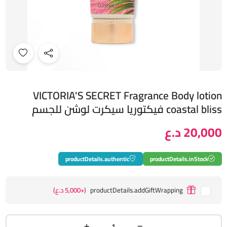
VICTORIA'S SECRET Fragrance Body lotion
coastal bliss فيكتوريا سيكرت لوشن للجسم
20,000 د.ع
productDetails.authentic
productDetails.inStock
productDetails.addGiftWrapping
(+5,000 د.ع)