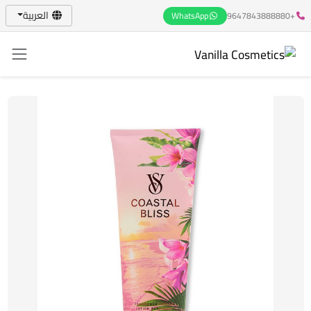
العربية
WhatsApp
+9647843888880