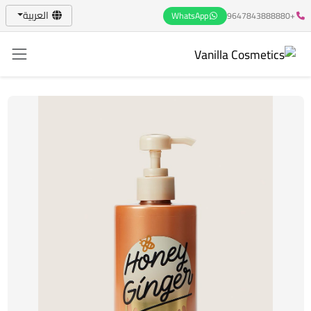
العربية
WhatsApp
+9647843888880