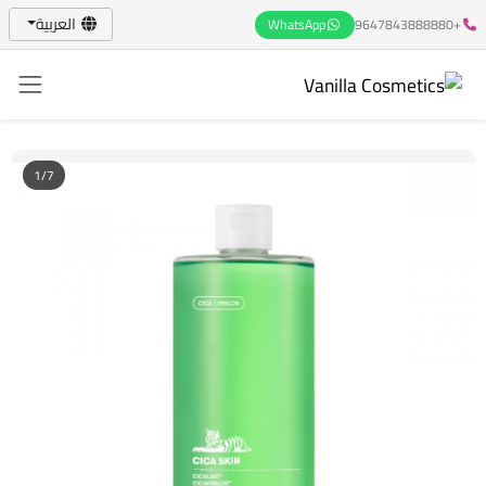
العربية
WhatsApp
+9647843888880
1/7