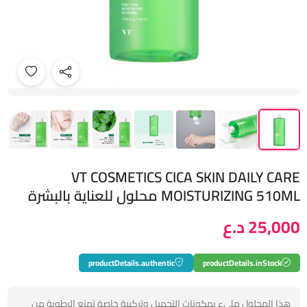
VT COSMETICS CICA SKIN DAILY CARE
MOISTURIZING 510ML محلول للعناية بالبشرة
25,000 د.ع
productDetails.authentic
productDetails.inStock
هذا المحلول مليء بمكونات التجميل وتركيبة خاصة تمنع الرطوبة من