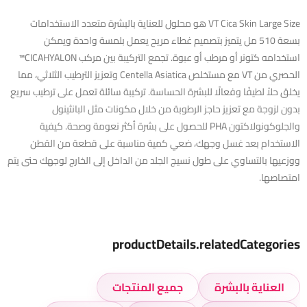
‏VT Cica Skin Large Size هو محلول للعناية بالبشرة متعدد الاستخدامات
بسعة 510 مل يتميز بتصميم غطاء مريح يعمل بلمسة واحدة ويمكن
استخدامه كتونر أو مرطب أو عبوة. تجمع التركيبة بين مركب CICAHYALON™
الحصري من VT مع مستخلص Centella Asiatica وتعزيز الترطيب الثلاثي، مما
يخلق حلاً لطيفًا وفعالًا للبشرة الحساسة. تركيبة سائلة تعمل على ترطيب سريع
بدون لزوجة مع تعزيز حاجز الرطوبة من خلال مكونات مثل البانثينول
والجلوكونولاكتون PHA للحصول على بشرة أكثر نعومة وصحة. كيفية
الاستخدام بعد غسل وجهك، ضعي كمية مناسبة على قطعة من القطن
ووزعيها بالتساوي على طول نسيج الجلد من الداخل إلى الخارج لوجهك حتى يتم
امتصاصها.
productDetails.relatedCategories
العناية بالبشرة
جميع المنتجات