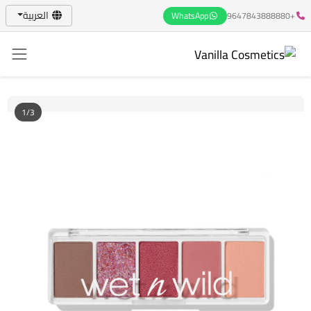
العربية
WhatsApp
+9647843888880
1/3