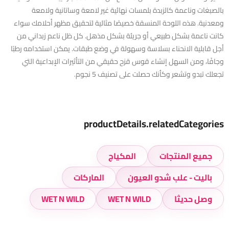
بالصبغات وناعمة كالزبدة بلمسات نهائية غير لامعة وساتانية ولامعة
ومعدنية. هذه اللوحة المنسقة خصيصًا مثالية لتحقيق مظهر أحلامك سواء
كانت ناعمة بشكل طبيعي أو جريئة بشكل مذهل. كل ظل ناعم زبداني من
أجل قابلية الانحناء بسلاسة وسهولة في وضع طبقات. يمكن استخدامه رطبًا
وجافًا، ومن السهل إنشاء قوس قزح حقيقي من التأثيرات الإبداعية التي
تجعلك تبدو وتشعر وكأنك حصلت على تصنيف 5 نجوم.
productDetails.relatedCategories
جميع المنتجات
المكياج
باليت - علب شدو العيون
الماركات
وصل حديثا
WET N WILD
WET N WILD