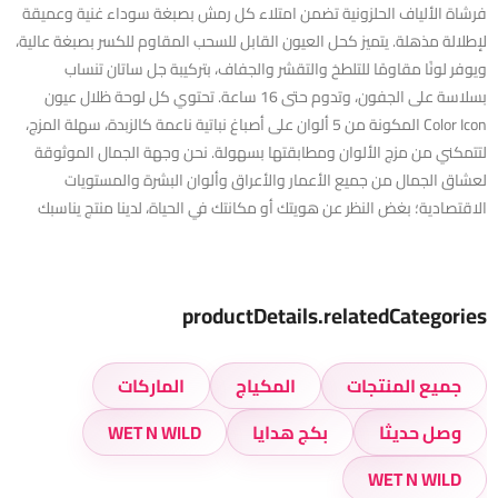
فرشاة الألياف الحلزونية تضمن امتلاء كل رمش بصبغة سوداء غنية وعميقة
لإطلالة مذهلة. يتميز كحل العيون القابل للسحب المقاوم للكسر بصبغة عالية،
ويوفر لونًا مقاومًا للتلطخ والتقشر والجفاف، بتركيبة جل ساتان تنساب
بسلاسة على الجفون، وتدوم حتى 16 ساعة. تحتوي كل لوحة ظلال عيون
Color Icon المكونة من 5 ألوان على أصباغ نباتية ناعمة كالزبدة، سهلة المزج،
لتتمكني من مزج الألوان ومطابقتها بسهولة. نحن وجهة الجمال الموثوقة
لعشاق الجمال من جميع الأعمار والأعراق وألوان البشرة والمستويات
الاقتصادية؛ بغض النظر عن هويتك أو مكانتك في الحياة، لدينا منتج يناسبك
productDetails.relatedCategories
جميع المنتجات
المكياج
الماركات
وصل حديثا
بكج هدايا
WET N WILD
WET N WILD