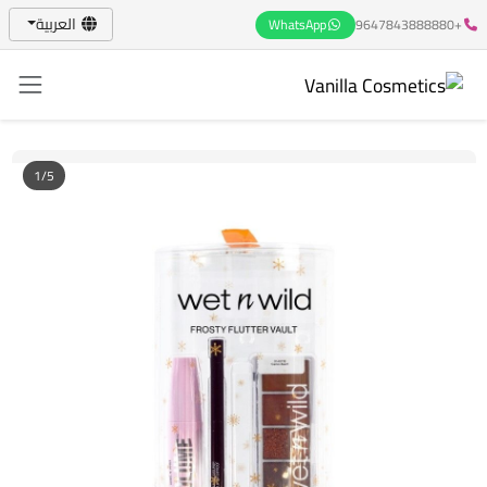
العربية
WhatsApp
+9647843888880
1/5