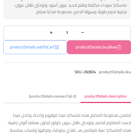
ماسكارا سوداء مكثفة وقلم تحديد عيون أسود ولوحتي ظلال عيون،
تركيبة تدوم طويلاً وسهلة الدمج، مجموعة هدايا مكياج
productDetails.addToCart
productDetails.buyNow
SKU-260834
productDetails.sku
productDetails.reviewsTab (0)
productDetails.description
تتضمن مجموعة المكياج هذه ماسكارا ميجا فوليوم واحدة، وكحل ميجا
لاست المقاوم للكسر، ولوحتي ظلال عيون كولور آيكون بعشرة ألوان زاهية.
هذه الماسكارا غنية بفيتامين هـ، تغذي رموشك وترطبها وتنساب بسلاسة.