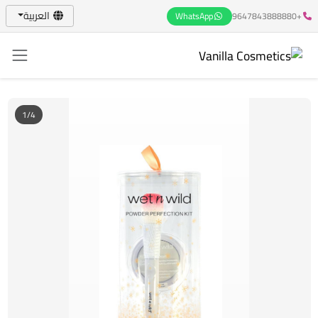
العربية
WhatsApp
+9647843888880
1/4