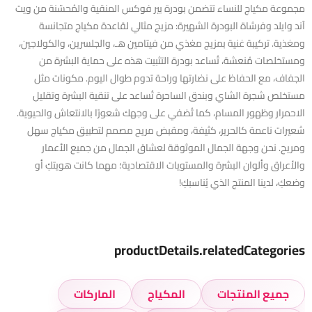
مجموعة مكياج للنساء تتضمن بودرة بير فوكس المنقية والمُحسّنة من ويت
آند وايلد وفرشاة البودرة الشهيرة: مزيج مثالي لقاعدة مكياج متجانسة
ومغذية. تركيبة غنية بمزيج مغذي من فيتامين هـ، والجلسرين، والكولاجين،
ومستخلصات مُنعشة، تُساعد بودرة التثبيت هذه على حماية البشرة من
الجفاف، مع الحفاظ على نضارتها وراحة تدوم طوال اليوم. مكونات مثل
مستخلص شجرة الشاي وبندق الساحرة تُساعد على تنقية البشرة وتقليل
الاحمرار وظهور المسام، كما تُضفي على وجهك شعورًا بالانتعاش والحيوية.
شعيرات ناعمة كالحرير، كثيفة، ومقبض مريح مصمم لتطبيق مكياج سهل
ومريح. نحن وجهة الجمال الموثوقة لعشاق الجمال من جميع الأعمار
والأعراق وألوان البشرة والمستويات الاقتصادية؛ مهما كانت هويتكِ أو
وضعكِ، لدينا المنتج الذي يُناسبكِ!
productDetails.relatedCategories
جميع المنتجات
المكياج
الماركات