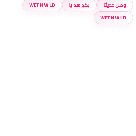
وصل حديثا
بكج هدايا
WET N WILD
WET N WILD