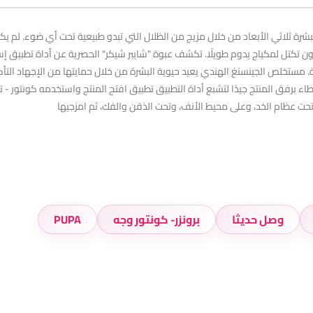
لبشرة ثلاثي الأبعاد من خلال مزيج من الظلال التي تبدو طبيعية تحت أي ضوء. لم ي
دون تكتل لمكياج يدوم طويلًا. تكشف عبوة "شايبر شيكر" الحصرية عن أداة تطبيق إس
رة. مستخلص الجينسنغ الهندي يعيد حيوية البشرة من خلال حمايتها من الإجهاد الت
ء برفق المنتج جيدًا لتشبع أداة التطبيق تطبيق افتح المنتج واستخدمه كونتور - تأثي
تحت عظام الخد، وعلى محيط الأنف، وتحت الذقن والفك، ثم امزجيها
وصل حديثا
برونزر- كونتور وجه
PUPA