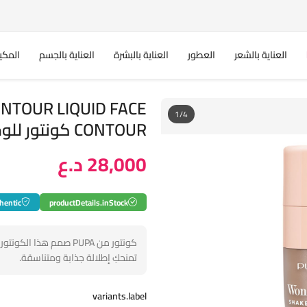
العناية بالشعر
العطور
العناية بالبشرة
العناية بالجسم
المكي
NTOUR LIQUID FACE
1/4
CONTOUR كونتور للوجه من بوبا
28,000 د.ع
hentic
productDetails.inStock
كونتور من PUPA صمم هذ
تمنحكِ إطلالة جذابة ومتناسقة.
variants.label