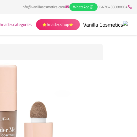
info@vanillacosmetics.com
WhatsApp
+9647843888880
header.categories
header.shop