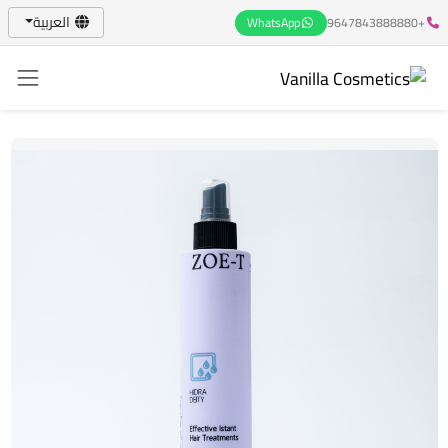
العربية
WhatsApp
+9647843888880