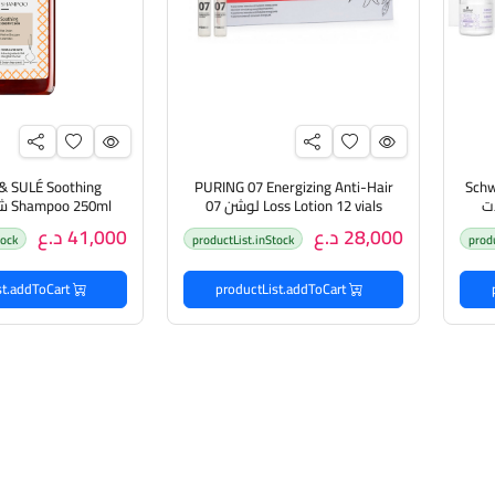
É Soothing
PURING 07 Energizing Anti-Hair
Schw
مبولات
Loss Lotion 12 vials لوشن 07
0ml
المنشط المضاد لتساقط الشعر، 12
للفروة
28,000 د.ع
41,000 د.ع
tock
productList.inStock
prod
قارورة
productList.addToCart
productList.addToCart