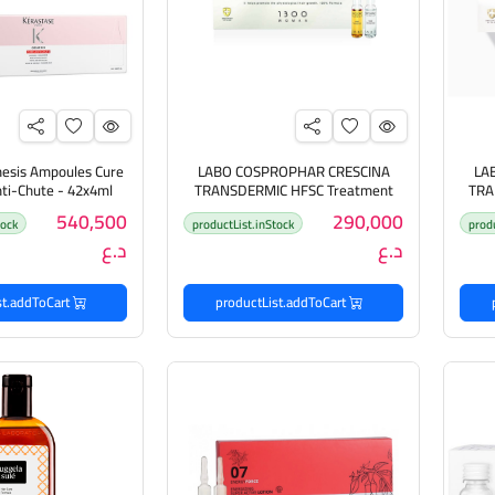
nesis Ampoules Cure
LABO COSPROPHAR CRESCINA
LA
TRANSDERMIC HFSC Treatment
TRA
MAN 1300 -  كريسينا
Women 1300 - Ampoules 3.5ml
جينيسيس أمبولات م
540,500
290,000
tock
productList.inStock
prod
لشعر
x10+10 كريسينا انبات الشعر ومعالج
د.ع
د.ع
لتساقط الشعر من لابو كوسبروفار
productList.addToCart
productList.addToCart