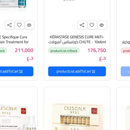
 Specifique Cure
KÉRASTASE GENESIS CURE ANTI-
Regenerator Ampoule نوكيلا
CHUTE - 10x6ml كيراستاس أمبولات
air Treatment for
سمك
مضادة للتساقط
calp 6ml 12-Pack
211,000
176,750
tock
productList.inStock
prod
امبولات معالجة و
د.ع
د.ع
الرأس الح
productList.addToCart
productList.addToCart