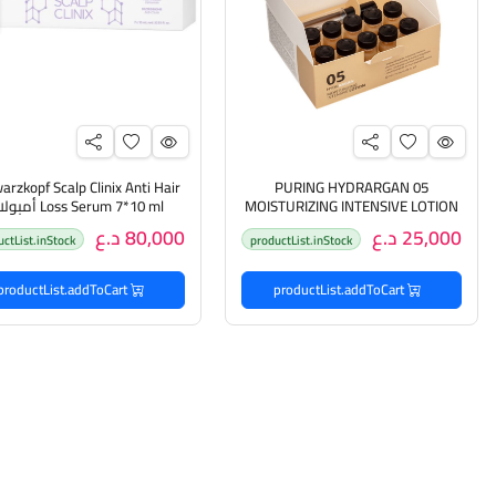
arzkopf Scalp Clinix Anti Hair
PURING HYDRARGAN 05
MOISTURIZING INTENSIVE LOTION
Loss Serum 7*10 ml أ
مجموعة أمبولات لترطيب الشعر من
مضادة لتساقط الشعر
25,000 د.ع
80,000 د.ع
uctList.inStock
productList.inStock
بيورنك
productList.addToCart
productList.addToCart