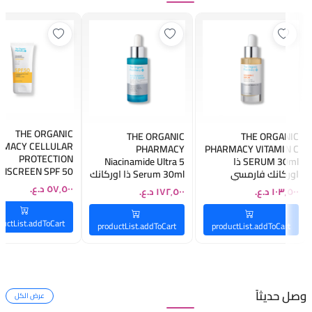
THE ORGANIC
THE ORGANIC
THE ORGANIC
RMACY CELLULAR
PHARMACY
PHARMACY VITAMIN C
PROTECTION
SERUM 30ml ذا
Niacinamide Ultra 5
NSCREEN SPF 50
اوركانك فارمسي
Serum 30ml ذا اوركانك
40ML ذا اوركانك
فيتامين سي سيروم
فارمسي سيرم
فارمسي واقي ش
نايسينمايد
ductList.addToCart
productList.addToCart
productList.addToCart
وصل حديثاً
عرض الكل