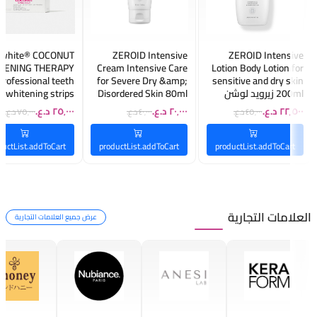
white® COCONUT
ZEROID Intensive
ZEROID Intensive
TENING THERAPY
Cream Intensive Care
Lotion Body Lotion for
Professional teeth
for Severe Dry &amp;
sensitive and dry skin
200ml زيرويد لوشن
Disordered Skin 80ml
strips
للجسم مرطب ومهدئ
زيرويد كريم مرطب
تبييض جوز الهند شر
ومقوي لحاجز البشرة
مكثف للعناية بالبشرة
تبييض الأسنان
مناسب للبشرة الجافة
شديدة الجفاف
الاحترافية
والحساسة
والمتضررة
ductList.addToCart
productList.addToCart
productList.addToCart
العلامات التجارية
عرض جميع العلامات التجارية