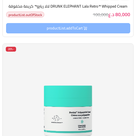
DRUNK ELEPHANT Lala Retro™ Whipped Cream لالا ريترو™ كريمة مخفوقة
80,000 د.ع
100,000
productList.outOfStock
productList.addToCart
-20%