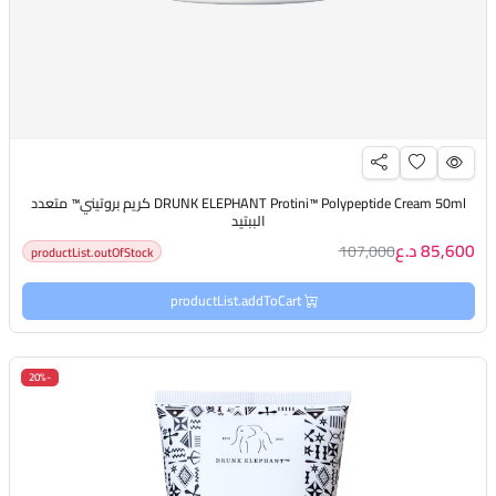
DRUNK ELEPHANT Protini™ Polypeptide Cream 50ml كريم بروتيني™ متعدد
الببتيد
85,600 د.ع
107,000
productList.outOfStock
productList.addToCart
-20%