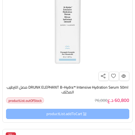
DRUNK ELEPHANT B-Hydra™ Intensive Hydration Serum 50ml مصل الترطيب
المكثف
60,800 د.ع
76,000
productList.outOfStock
productList.addToCart
-20%