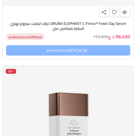
DRUNK ELEPHANT C-Firma™ Fresh Day Serum درانك ايلفنت سيروم نهاري
للبشرة بفيتامين سي
98,400 د.ع
123,000
productList.outOfStock
productList.addToCart
-20%