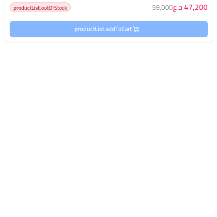
47,200 د.ع
59,000
productList.outOfStock
productList.addToCart