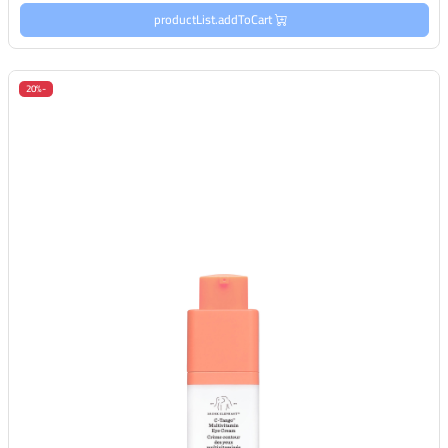
productList.addToCart
-20%