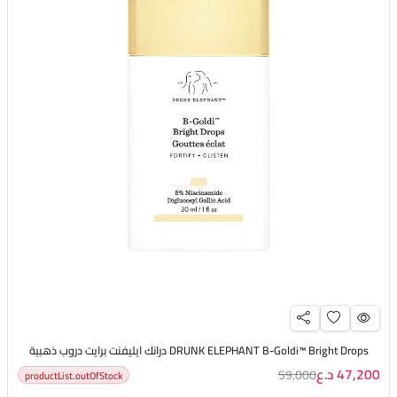
DRUNK ELEPHANT B-Goldi™ Bright Drops درانك ايليفنت برايت دروب ذهبية
47,200 د.ع
59,000
productList.outOfStock