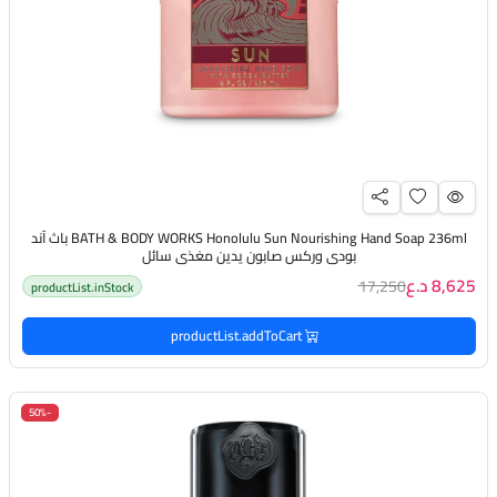
BATH & BODY WORKS Honolulu Sun Nourishing Hand Soap 236ml باث آند
بودي وركس صابون يدين مغذي سائل
8,625 د.ع
17,250
productList.inStock
productList.addToCart
-50%