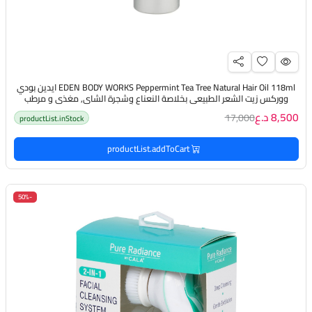
EDEN BODY WORKS Peppermint Tea Tree Natural Hair Oil 118ml ايدين بودي
ووركس زيت الشعر الطبيعي بخلاصة النعناع وشجرة الشاي, مغذي و مرطب
للشعر و فروة الرأس
8,500 د.ع
17,000
productList.inStock
productList.addToCart
-50%