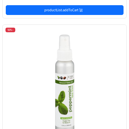
productList.addToCart
-50%