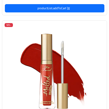
productList.addToCart
-50%