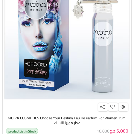
MOIRA COSMETICS Choose Your Destiny Eau De Parfum For Women 25ml
عطر مويرا للنساء
5,000 د.ع
10,000
productList.inStock