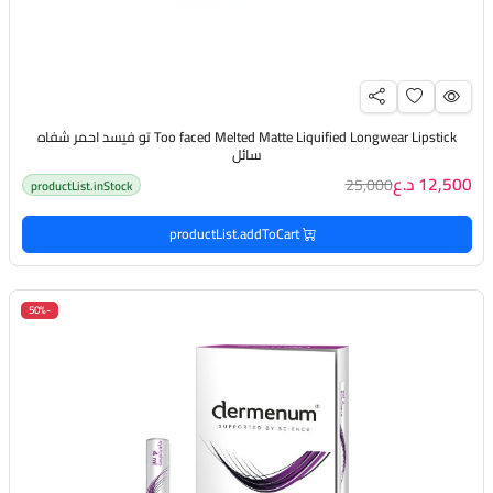
Too faced Melted Matte Liquified Longwear Lipstick تو فيسد احمر شفاه
سائل
12,500 د.ع
25,000
productList.inStock
productList.addToCart
-50%