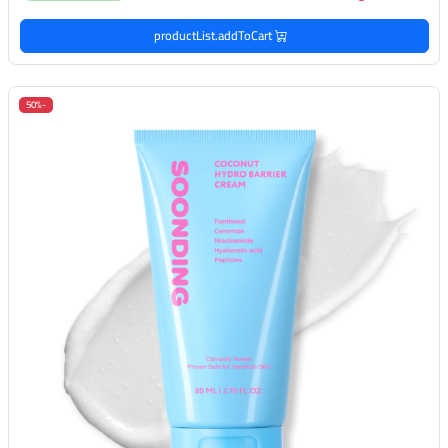
productList.addToCart
-50%