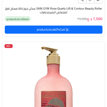
SKIN GYM Rose Quartz Lift & Contour Beauty Roller سكن جيم اداة مساج تعزز
امتصاص المستحضرات
7,500 د.ع
15,000
productList.inStock
productList.addToCart
-50%