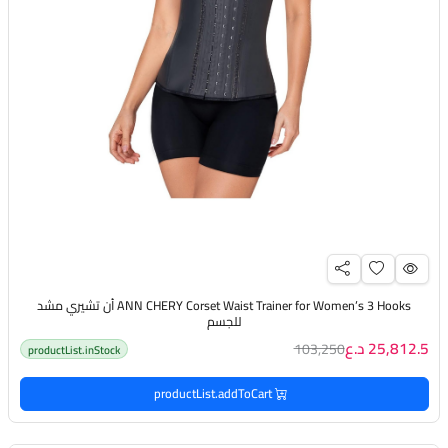
ANN CHERY Corset Waist Trainer for Women’s 3 Hooks أن تشيري مشد
للجسم
25,812.5 د.ع
103,250
productList.inStock
productList.addToCart