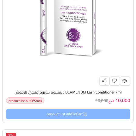
DERMENUM Lash Conditioner 7ml ديرمينوم سيروم مقوي للرموش
10,000 د.ع
20,000
productList.outOfStock
productList.addToCart
-50%