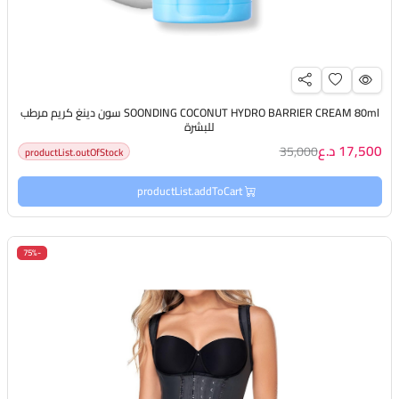
SOONDING COCONUT HYDRO BARRIER CREAM 80ml سون دينغ كريم مرطب
للبشرة
17,500 د.ع
35,000
productList.outOfStock
productList.addToCart
-75%