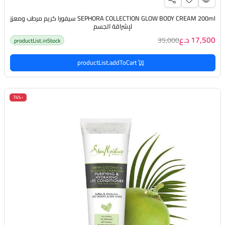
SEPHORA COLLECTION GLOW BODY CREAM 200ml سيفورا كريم مرطب ومعزز
لإشراقة الجسم
17,500 د.ع
35,000
productList.inStock
productList.addToCart
-74%