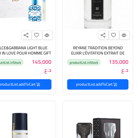
LCE&GABBANA LIGHT BLUE
REYANE TRADITION BEYOND
I IN LOVE POUR HOMME GIFT
ELIXIR L'ÉVITATION EXTRAIT DE
PARFUM ريان تراديشن عطر للجنسين
SET(100ML +10ML) دول
145,000
135,000
uctList.inStock
productList.inStock
غابانا مجموعة هدايا للرجا
د.ع
د.ع
productList.addToCart
productList.addToCart