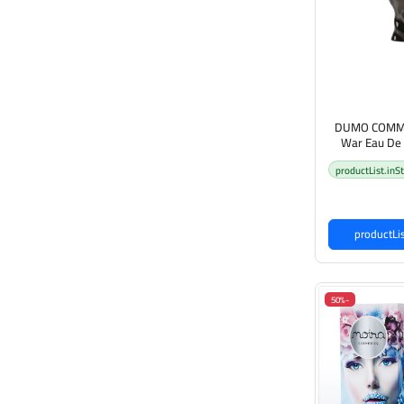
DUMO COMMO
War Eau De 
productList.inS
-50%