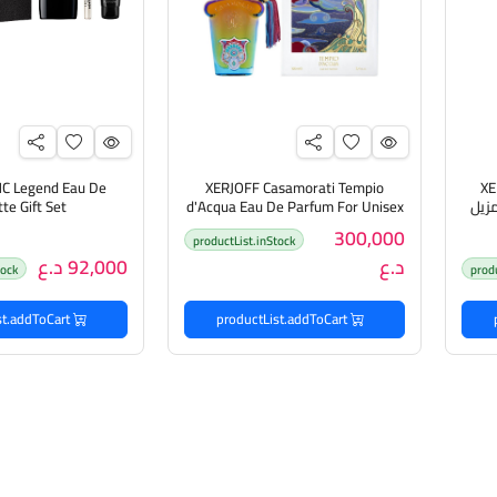
 Legend Eau De
XERJOFF Casamorati Tempio
XE
ي مزيل
d'Acqua Eau De Parfum For Unisex
tte Gift Set
100ml زيرجوف عطر للرجال والنساء
300,000
productList.inStock
هدايا للر
د.ع
92,000 د.ع
tock
prod
productList.addToCart
productList.addToCart