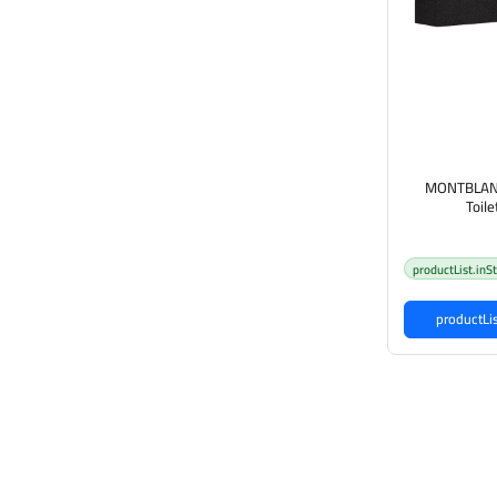
MONTBLANC
Toile
100ml+7.5ml+100ml مونتبلانك بكج
جال
productList.inS