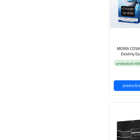
MOIRA COSME
Destiny E
productList.inS