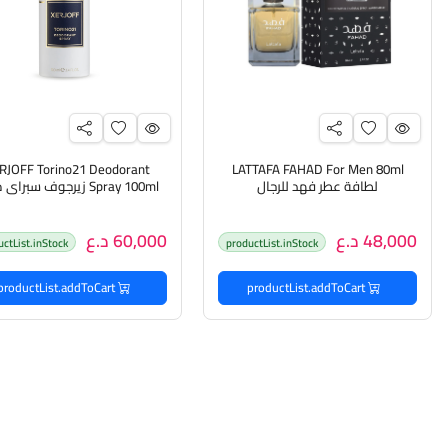
RJOFF Torino21 Deodorant
LATTAFA FAHAD For Men 80ml
لطافة عطر فهد للرجال
Spray 100ml زيرجوف سبرا
تعرق
48,000 د.ع
60,000 د.ع
uctList.inStock
productList.inStock
productList.addToCart
productList.addToCart