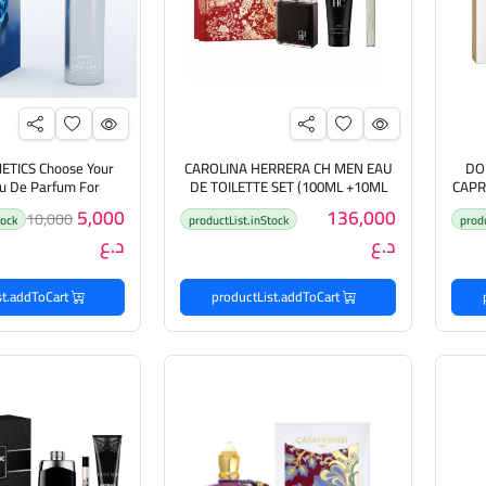
TICS Choose Your
CAROLINA HERRERA CH MEN EAU
DO
au De Parfum For
DE TOILETTE SET (100ML +10ML
CAPR
تشي آند
+100ML ) كارولينا هيريرا مجموعة
Women 25ml عطر مويرا للنساء
5,000
136,000
10,000
tock
productList.inStock
prod
ل
هدايا للرجال
د.ع
د.ع
productList.addToCart
productList.addToCart