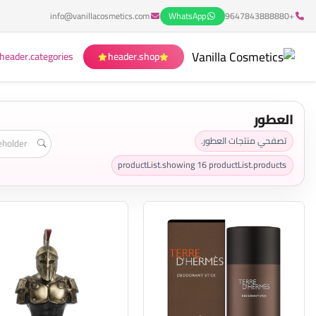
info@vanillacosmetics.com
WhatsApp
+9647843888880
header.categories
header.shop
العطور
تصفحي منتجات العطور.
productList.showing
16
productList.products