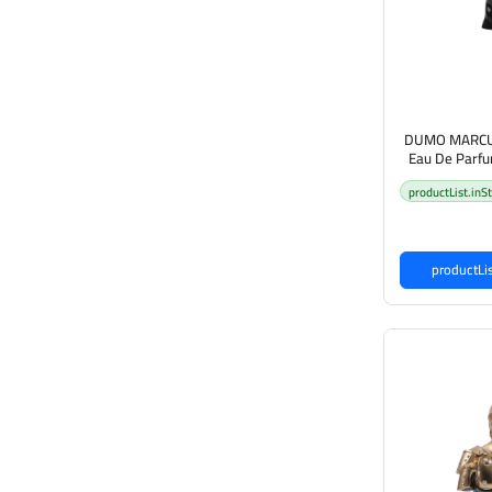
DUMO MARCUS
Eau De Parfu
 والنساء
productList.inS