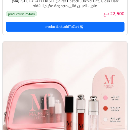
MAJESTIC BY FATY LIP SET (Shiraz Lipstick , Orchid Tint , Gloss Clear)
ماجيستك باي فاتي مجموعة مكياج الشفاه
22,500 د.ع
productList.inStock
productList.addToCart