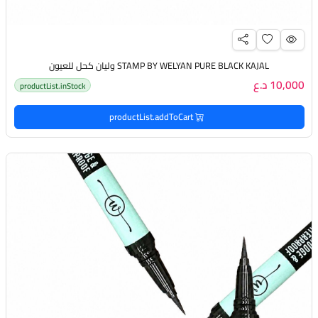
STAMP BY WELYAN PURE BLACK KAJAL وليان كحل للعيون
10,000 د.ع
productList.inStock
productList.addToCart