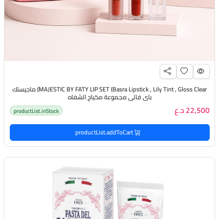
MAJESTIC BY FATY LIP SET (Basra Lipstick , Lily Tint , Gloss Clear) ماجيستك
باي فاتي مجموعة مكياج الشفاه
22,500 د.ع
productList.inStock
productList.addToCart