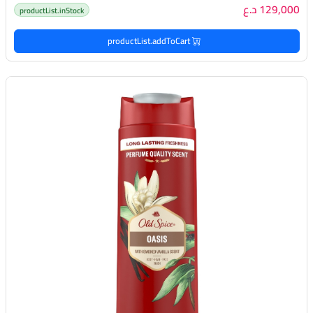
129,000 د.ع
productList.inStock
productList.addToCart