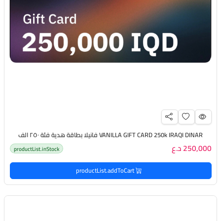
VANILLA GIFT CARD 250k IRAQI DINAR فانيلا بطاقة هدية فئة ٢٥٠ الف
250,000 د.ع
productList.inStock
productList.addToCart