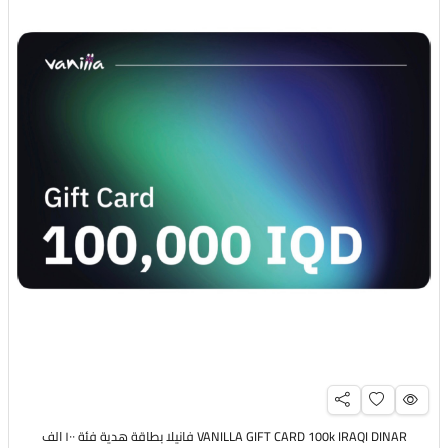
VANILLA GIFT CARD 100k IRAQI DINAR فانيلا بطاقة هدية فئة ١٠٠ الف