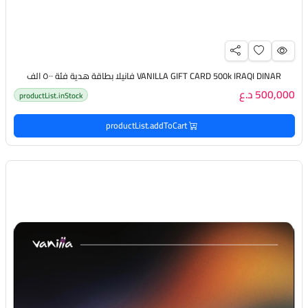
VANILLA GIFT CARD 500k IRAQI DINAR فانيلا بطاقة هدية فئة ٥٠٠ الف
500,000 د.ع
productList.inStock
productList.addToCart