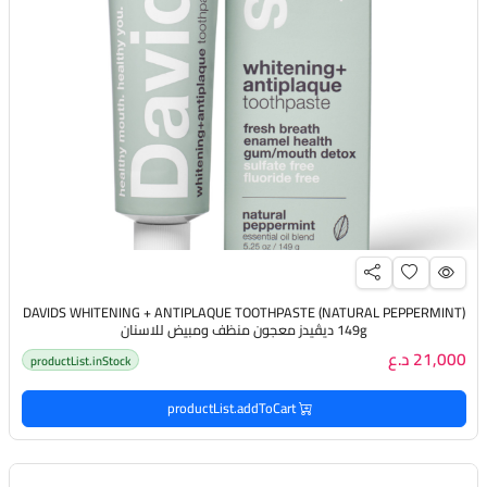
DAVIDS WHITENING + ANTIPLAQUE TOOTHPASTE (NATURAL PEPPERMINT)
149g ديڤيدز معجون منظف ومبيض للاسنان
21,000 د.ع
productList.inStock
productList.addToCart