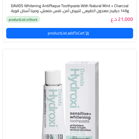
DAVIDS Whitening AntiPlaque Toothpaste With Natural Mint + Charcoal
149g ديڤيدز معجون الطبيعي لتبييض آمن، نفس منعش، ومينا أسنان قوية.
21,000 د.ع
productList.inStock
productList.addToCart