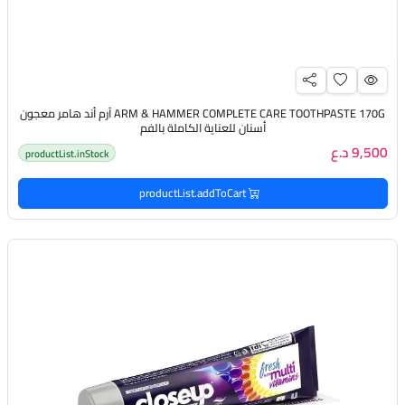
ARM & HAMMER COMPLETE CARE TOOTHPASTE 170G آرم أند هامر معجون
أسنان للعناية الكاملة بالفم
9,500 د.ع
productList.inStock
productList.addToCart