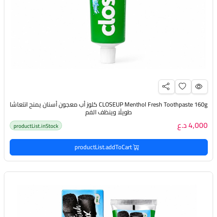
CLOSEUP Menthol Fresh Toothpaste 160g كلوز أب معجون أسنان يمنح انتعاشًا
طويلًا وينظف الفم
4,000 د.ع
productList.inStock
productList.addToCart