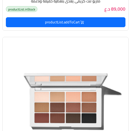
ماريو تنت كريمي يغذي بتغطية خفيفة وناعمة
89,000 د.ع
productList.inStock
productList.addToCart