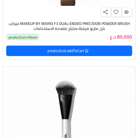
MAKEUP BY MARIO F3 DUAL-ENDED PRECISION POWDER BRUSH ميكاب
باي ماريو فرشاة مكياج متعددة الاستخدامات
89,000 د.ع
productList.inStock
productList.addToCart