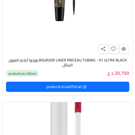
BOURJOIS LINER PINCEAU TUBING - 01 ULTRA BLACK بورجوا أيلاينر العيون
السائل
20,750 د.ع
productList.inStock
productList.addToCart