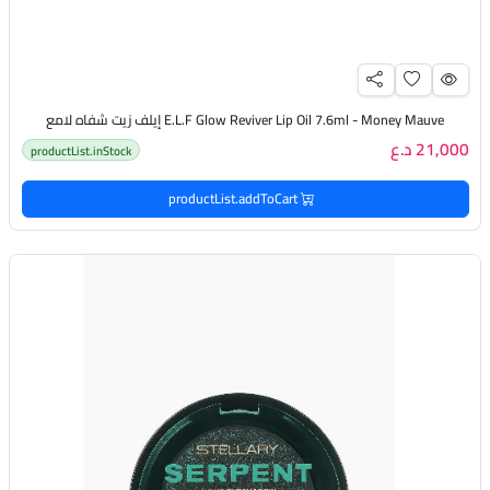
E.L.F Glow Reviver Lip Oil 7.6ml - Money Mauve إيلف زيت شفاه لامع
21,000 د.ع
productList.inStock
productList.addToCart