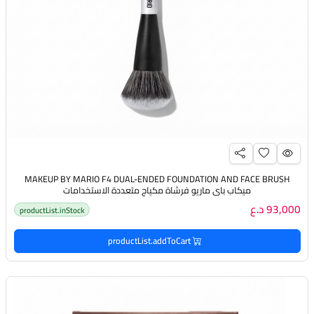
MAKEUP BY MARIO F4 DUAL-ENDED FOUNDATION AND FACE BRUSH
ميكاب باي ماريو فرشاة مكياج متعددة الاستخدامات
93,000 د.ع
productList.inStock
productList.addToCart