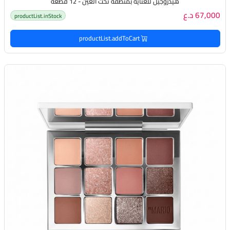
هيدروجيل للعناية بمنطقة تحت العين - 12 قطعة
67,000 د.ع
productList.inStock
productList.addToCart