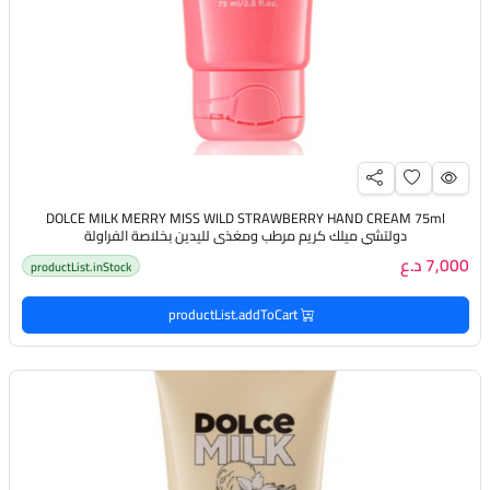
DOLCE MILK MERRY MISS WILD STRAWBERRY HAND CREAM 75ml
دولتشي ميلك كريم مرطب ومغذي لليدين بخلاصة الفراولة
7,000 د.ع
productList.inStock
productList.addToCart