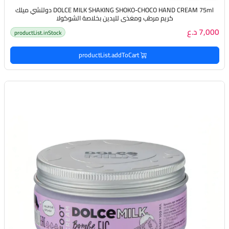
DOLCE MILK SHAKING SHOKO-CHOCO HAND CREAM 75ml دولتشي ميلك
كريم مرطب ومغذي لليدين بخلاصة الشوكولا
7,000 د.ع
productList.inStock
productList.addToCart