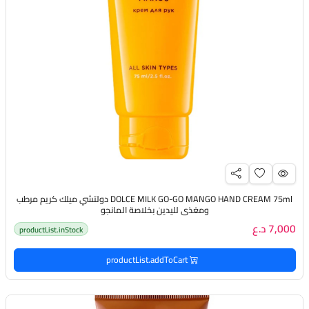
DOLCE MILK GO-GO MANGO HAND CREAM 75ml دولتشي ميلك كريم مرطب
ومغذي لليدين بخلاصة المانجو
7,000 د.ع
productList.inStock
productList.addToCart