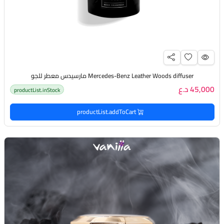
Mercedes-Benz Leather Woods diffuser مارسيدس معطر للجو
45,000 د.ع
productList.inStock
productList.addToCart