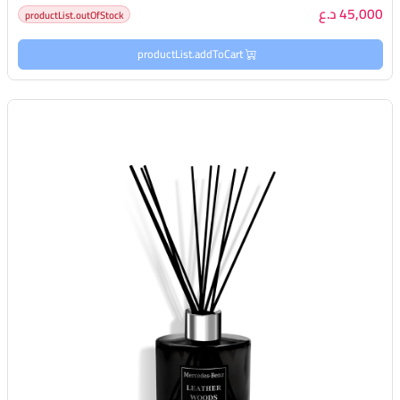
45,000 د.ع
productList.outOfStock
productList.addToCart