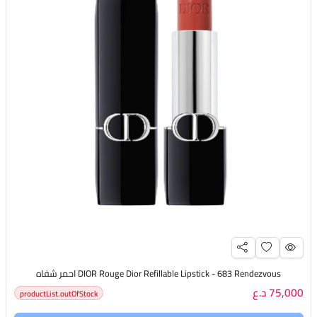
DIOR Rouge Dior Refillable Lipstick - 683 Rendezvous احمر شفاه
75,000 د.ع
productList.outOfStock