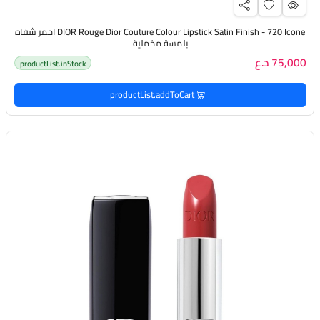
DIOR Rouge Dior Couture Colour Lipstick Satin Finish - 720 Icone احمر شفاه
بلمسة مخملية
75,000 د.ع
productList.inStock
productList.addToCart