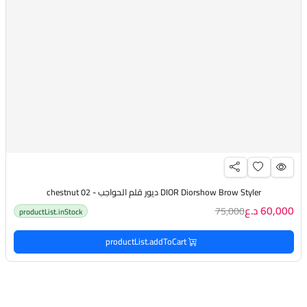
DIOR Diorshow Brow Styler ديور قلم الحواجب - 02 chestnut
60,000 د.ع
75,000
productList.inStock
productList.addToCart