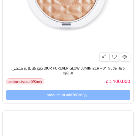
DIOR FOREVER GLOW LUMINIZER - 01 Nude Halo ديور هايلايتر مخملي
للبشرة
100,000 د.ع
productList.outOfStock
productList.addToCart