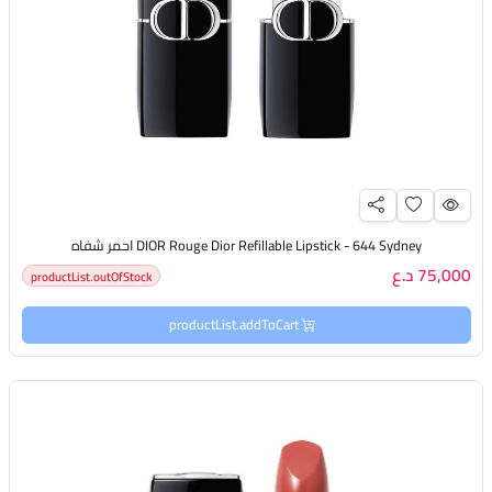
DIOR Rouge Dior Refillable Lipstick - 644 Sydney احمر شفاه
75,000 د.ع
productList.outOfStock
productList.addToCart