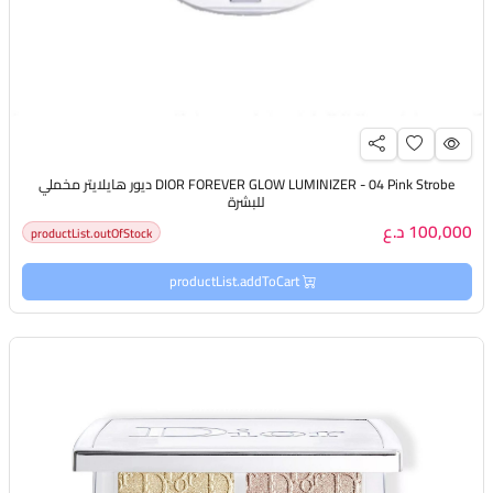
DIOR FOREVER GLOW LUMINIZER - 04 Pink Strobe ديور هايلايتر مخملي
للبشرة
100,000 د.ع
productList.outOfStock
productList.addToCart