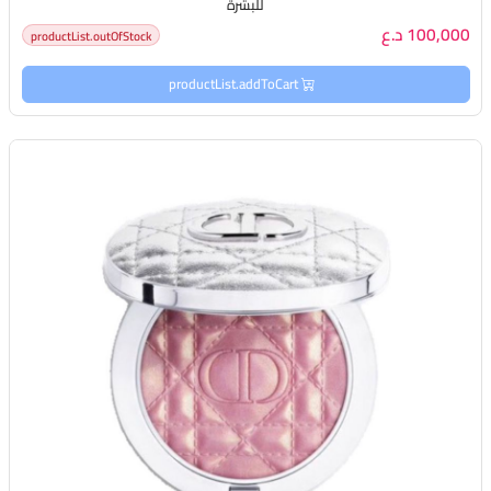
للبشرة
100,000 د.ع
productList.outOfStock
productList.addToCart