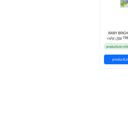
BABY BRIG
TREATMENT ESSENCE بيبي برايت
إشراقة البشرة
productList.inS