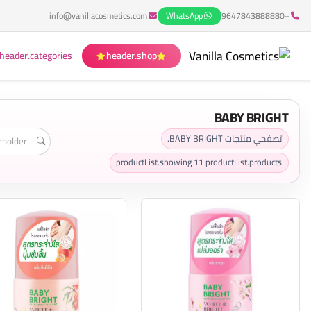
info@vanillacosmetics.com
WhatsApp
+9647843888880
header.categories
header.shop
BABY BRIGHT
تصفحي منتجات BABY BRIGHT.
productList.showing
11
productList.products