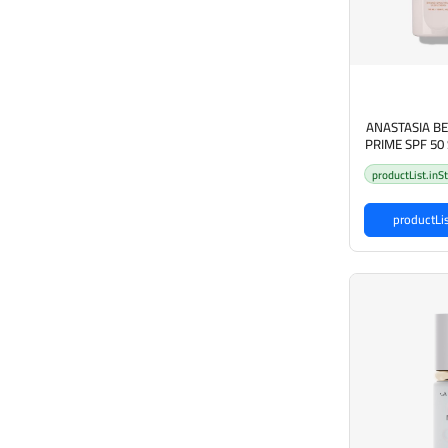
ANASTASIA BE
PRIME SPF 5
SPECTRUM 50 أنستازيا برايمر
productList.inS
اية من اشعة