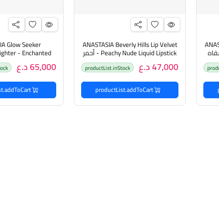
A Glow Seeker
ANASTASIA Beverly Hills Lip Velvet
ANAST
So أحمر شفاه
- Peachy Nude Liquid Lipstick أحمر
شفاه سائل من أنستازيا
أظاءة للب
47,000 د.ع
65,000 د.ع
tock
productList.inStock
prod
productList.addToCart
productList.addToCart