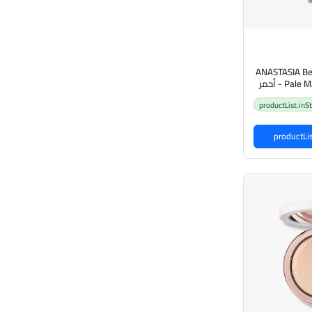
ANASTASIA Beve
- Pale Mauve Liquid Lipstick أحمر
نستازيا
productList.inS