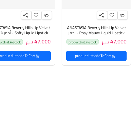
ASIA Beverly Hills Lip Velvet
ANASTASIA Beverly Hills Lip Velvet
- Rosy Mauve Liquid Lipstick أحمر
- fty Liquid Lipstick
شفاه سائل من أنستازيا
سائل من أنستازيا
47,000 د.ع
47,000 د.ع
uctList.inStock
productList.inStock
productList.addToCart
productList.addToCart