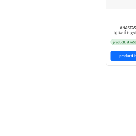
ANASTASI
Highlighter - Enchanted أنستازيا
شرة
productList.inS