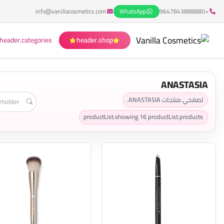
info@vanillacosmetics.com
WhatsApp
+9647843888880
header.categories
header.shop
ANASTASIA
تصفحي منتجات ANASTASIA.
productList.showing
16
productList.products