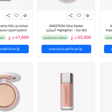
rly Hills Lip Velvet
ANASTASIA Glow Seeker
A
Impe
Highlighter - Sun Idol أنستازيا
Matte أنستازيا
أظاءة للبشرة
شفاه سائل من أ
65,000 د.ع
47,000 د.ع
tock
productList.inStock
prod
productList.addToCart
productList.addToCart