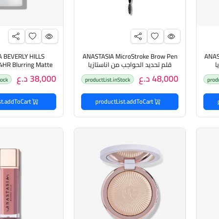
 BEVERLY HILLS
ANASTASIA MicroStroke Brow Pen
ANAS
ا
قلم تحديد الحواجب من اناستازيا
4HR Blurring Matte
48,000 د.ع
38,000 د.ع
tock
productList.inStock
prod
تثبيت غير لامع يدوم 24 س
productList.addToCart
productList.addToCart