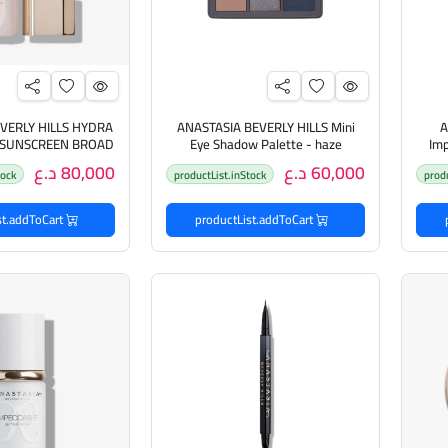
VERLY HILLS HYDRA
ANASTASIA BEVERLY HILLS Mini
A
0 SUNSCREEN BROAD
Eye Shadow Palette - haze
Imp
كريم
اناستازيا بيفيرلي هيلز باليت ضلال
ml
60,000 د.ع
80,000 د.ع
tock
productList.inStock
prod
العيون
للبشرة مع عامل حم
الشمس
productList.addToCart
productList.addToCart