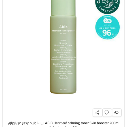
ABIB Heartleaf calming toner Skin booster 200ml ابيب تونر مهدئ من أوراق