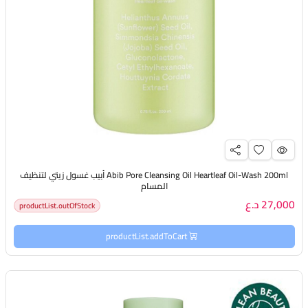
Abib Pore Cleansing Oil Heartleaf Oil-Wash 200ml أبيب غسول زيتي لتنظيف
المسام
27,000 د.ع
productList.outOfStock
productList.addToCart