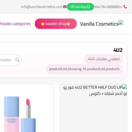
info@vanillacosmetics.com
WhatsApp
+9647843888880
header.categories
header.shop
4U2
تصفحي منتجات 4U2.
productList.showing
16
productList.products