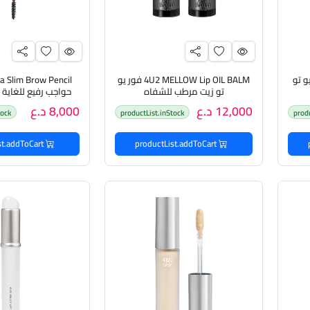
4U2  فور يو تو
4U2 MELLOW Lip OIL BALM فور يو
تو زيت مرطب للشفاه
حواجب رفيع للغاية 
12,000 د.ع
8,000 د.ع
tock
productList.inStock
prod
productList.addToCart
productList.addToCart