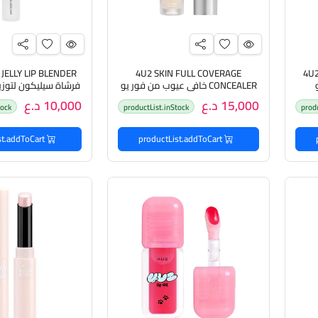
4U2 SKIN FULL COVERAGE
4U2 BASIC AUTO BROW PENCIL
CONCEALER خافي عيوب من فور يو
فرشاة سيليكون لتوزي
تو
15,000 د.ع
10,000 د.ع
tock
productList.inStock
prod
productList.addToCart
productList.addToCart