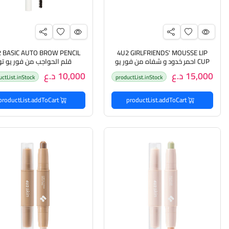
4U2 GIRLFRIENDS' MOUSSE LIP
CUP احمر خدود و شفاه من فور يو
قلم الحواجب من فور يو تو
تو
15,000 د.ع
10,000 د.ع
uctList.inStock
productList.inStock
productList.addToCart
productList.addToCart