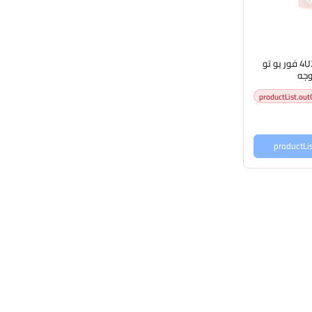
4U2 JELLY HIGHLIGHT فور يو تو
لوجه
productList.out