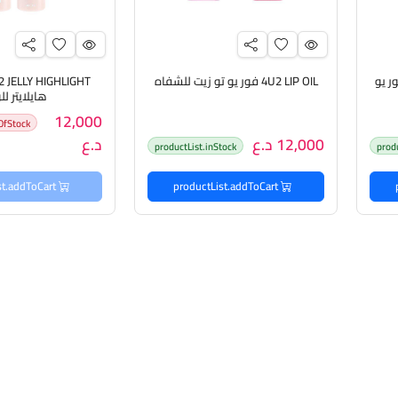
4U2 SKIN CON فور يو
4U2 LIP OIL فور يو تو زيت للشفاه
هايلايتر ل
12,000
OfStock
12,000 د.ع
د.ع
productList.inStock
prod
productList.addToCart
productList.addToCart