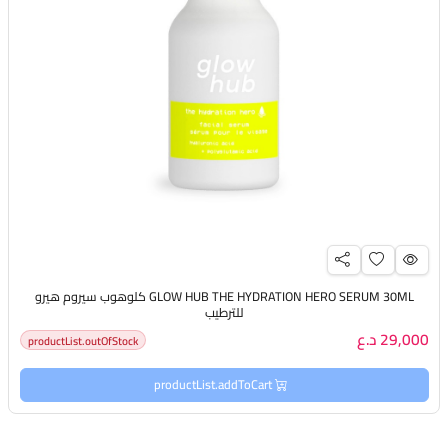
GLOW HUB THE HYDRATION HERO SERUM 30ML كلوهوب سيروم هيرو
للترطيب
29,000 د.ع
productList.outOfStock
productList.addToCart