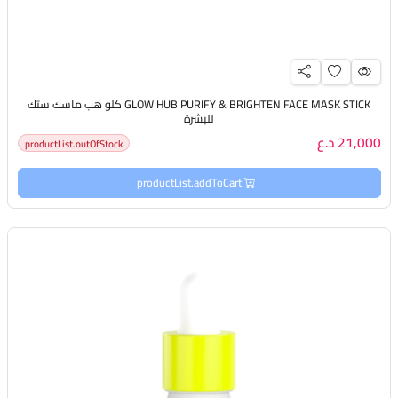
GLOW HUB PURIFY & BRIGHTEN FACE MASK STICK كلو هب ماسك ستك
للبشرة
21,000 د.ع
productList.outOfStock
productList.addToCart