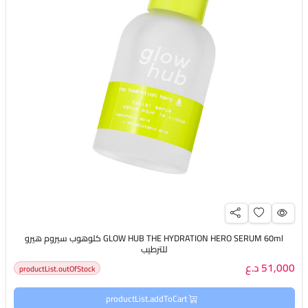
GLOW HUB THE HYDRATION HERO SERUM 60ml كلوهوب سيروم هيرو
للترطيب
51,000 د.ع
productList.outOfStock
productList.addToCart