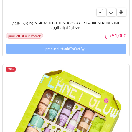
GlOW HUB THE SCAR SLAYER FACIAL SERUM 60ML كلوهوب سيروم
لمعالجة ندبات الوجه
51,000 د.ع
productList.outOfStock
productList.addToCart
-60%