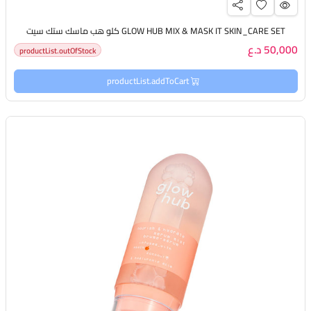
GLOW HUB MIX & MASK IT SKIN_CARE SET كلو هب ماسك ستك سيت
50,000 د.ع
productList.outOfStock
productList.addToCart