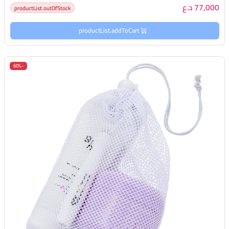
77,000 د.ع
productList.outOfStock
productList.addToCart
-60%