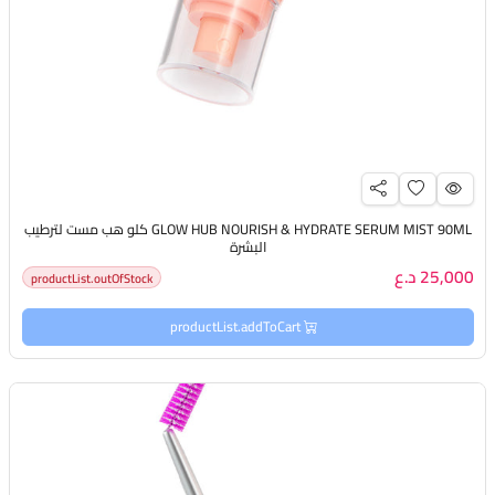
GLOW HUB NOURISH & HYDRATE SERUM MIST 90ML كلو هب مست لترطيب
البشرة
25,000 د.ع
productList.outOfStock
productList.addToCart