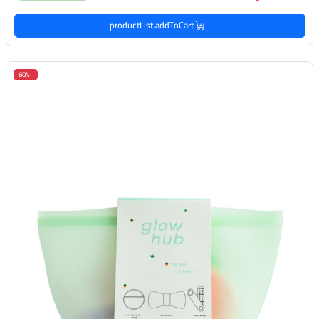
productList.addToCart
-60%