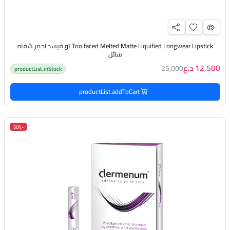
Too faced Melted Matte Liquified Longwear Lipstick تو فيسد احمر شفاه
سائل
12,500 د.ع
25,000
productList.inStock
productList.addToCart
-50%