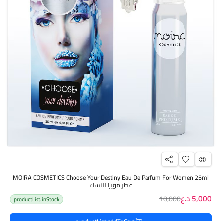
MOIRA COSMETICS Choose Your Destiny Eau De Parfum For Women 25ml
عطر مويرا للنساء
5,000 د.ع
10,000
productList.inStock