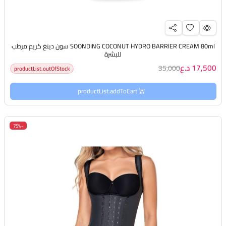
SOONDING COCONUT HYDRO BARRIER CREAM 80ml سون دينغ كريم مرطب
للبشرة
17,500 د.ع
35,000
productList.outOfStock
productList.addToCart
-75%