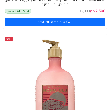
SKIN GYM Rose Quartz Lift & Contour Beauty Roller سكن جيم اداة مساج تعزز
امتصاص المستحضرات
7,500 د.ع
15,000
productList.inStock
productList.addToCart
-50%