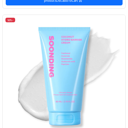
productList.addToCart
-50%