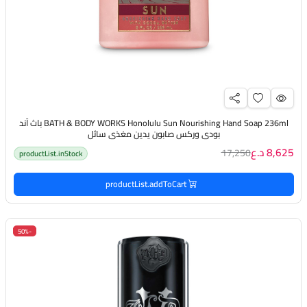
BATH & BODY WORKS Honolulu Sun Nourishing Hand Soap 236ml باث آند
بودي وركس صابون يدين مغذي سائل
8,625 د.ع
17,250
productList.inStock
productList.addToCart
-50%