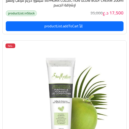
SEPHORA COLLECTION GLOW BODY CREAM 200ml سيفورا كريم مرطب ومعزز
لإشراقة الجسم
17,500 د.ع
35,000
productList.inStock
productList.addToCart
-74%