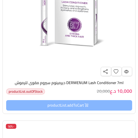
DERMENUM Lash Conditioner 7ml ديرمينوم سيروم مقوي للرموش
10,000 د.ع
20,000
productList.outOfStock
productList.addToCart
-50%