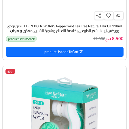
EDEN BODY WORKS Peppermint Tea Tree Natural Hair Oil 118ml ايدين بودي
ووركس زيت الشعر الطبيعي بخلاصة النعناع وشجرة الشاي, مغذي و مرطب
للشعر و فروة الرأس
8,500 د.ع
17,000
productList.inStock
productList.addToCart
-50%