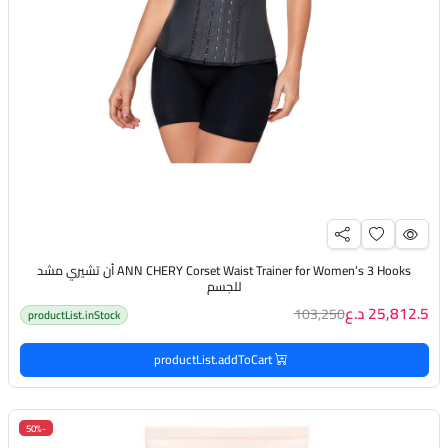
ANN CHERY Corset Waist Trainer for Women’s 3 Hooks أن تشيري مشد
للجسم
25,812.5 د.ع
103,250
productList.inStock
productList.addToCart
-50%