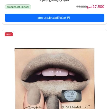
27,500 د.ع
55,000
productList.inStock
productList.addToCart
-50%