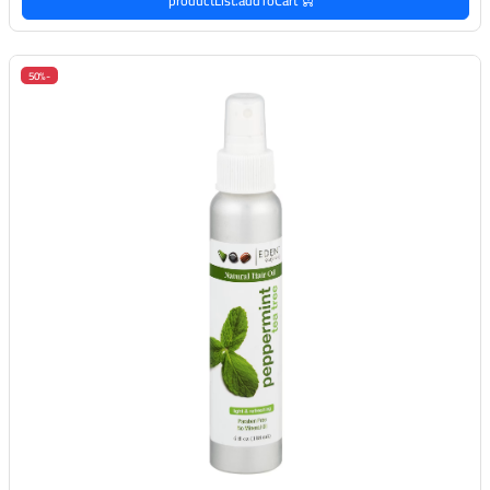
productList.addToCart
-50%