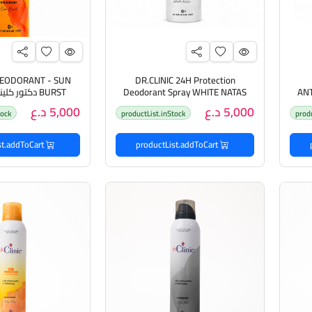
 DEODORANT - SUN
DR.CLINIC 24H Protection
AN
Deodorant Spray WHITE NATAS
BURST دكتور ك
SILKY SMOOTH  دكتور
دكتور كلينك رذاذ مزيل تعرق
للتعرق
5,000 د.ع
5,000 د.ع
tock
productList.inStock
prod
productList.addToCart
productList.addToCart