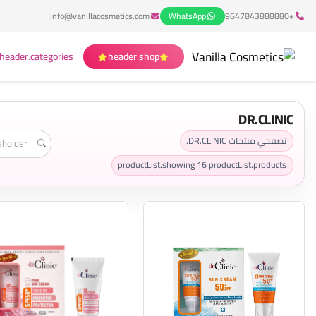
info@vanillacosmetics.com
WhatsApp
+9647843888880
header.categories
header.shop
DR.CLINIC
تصفحي منتجات DR.CLINIC.
productList.showing
16
productList.products