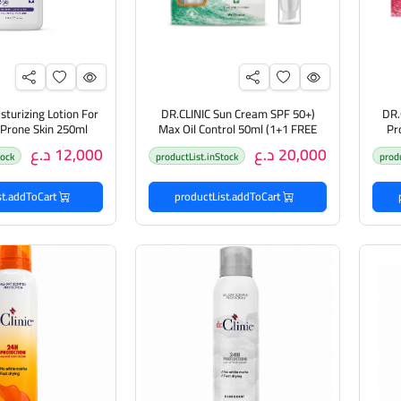
sturizing Lotion For
(DR.CLINIC Sun Cream SPF 50+
(DR
Max Oil Control 50ml (1+1 FREE
Pr
ينك واقي
دكتور كلينك واقي من اشعة
كلينيك لوشن مرطب ل
20,000 د.ع
12,000 د.ع
tock
productList.inStock
prod
الشمس يساعد على التحكم بإفراز
لحب الشب
الزيوت
productList.addToCart
productList.addToCart