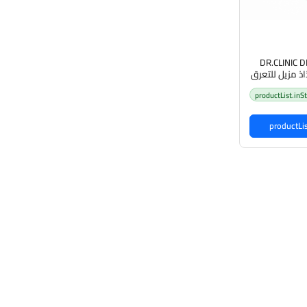
DR.CLINIC
productList.inS