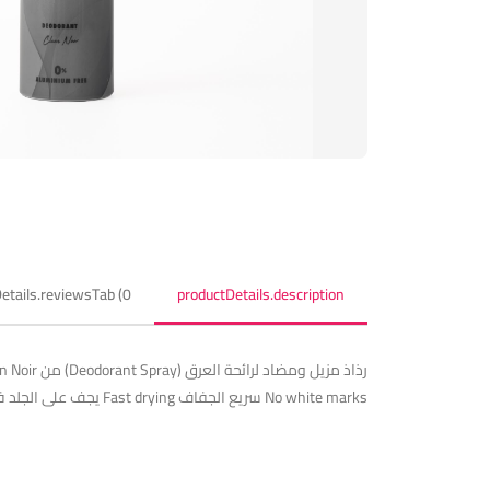
etails.reviewsTab (0)
productDetails.description
No white marks سريع الجفاف Fast drying يجف على الجلد فوراً بعد الاستخدام دون ترك ملمس لزج أو رطب حماية طوال اليوم All-Day Scented .