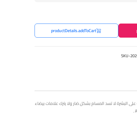
productDetails.addToCart
SKU-202
Deodorant Sp) من dr.Clinic Clean Noir تركيبته خالية من الألومنيوم بنسبة 0% Aluminium Free صحية وآمنة على البشرة لا تسد المسام بشكل ضار ولا يترك علامات بيضاء