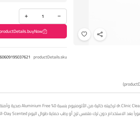
productDetails.buyNow
60609195037621
productDetails.sku
productD
رذاذ مزيل ومضاد لرائحة العرق (ray