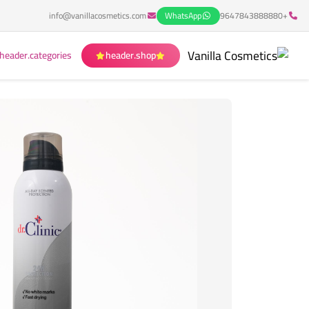
info@vanillacosmetics.com
WhatsApp
+9647843888880
header.categories
header.shop