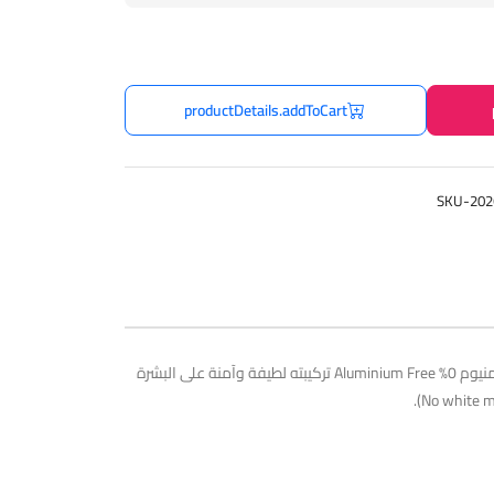
productDetails.addToCart
SKU-202
رذاذ مزيل العرق (Deodorant Spray) من Dr. Clinic حيث يوفر حماية فعّالة ومستمرة لمدة 24 ساعة ضد روائح الجسم المزعجة وهو خالٍ من الألمنيوم 0% Aluminium Free تركيبته لطيفة وآمنة على البشرة