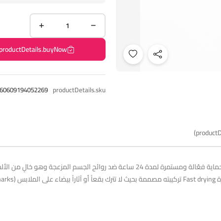
productDetails.buyNow
60609194052269
productDetails.sku
productD
No).