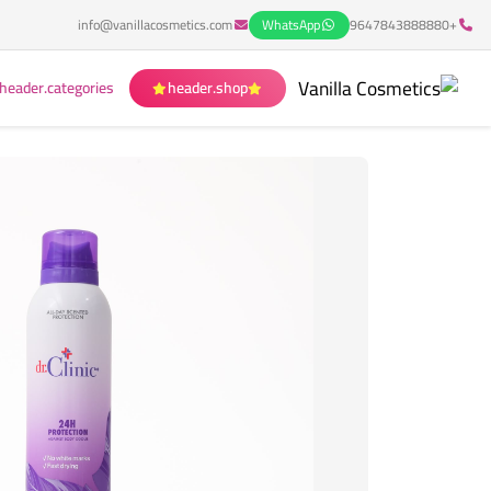
info@vanillacosmetics.com
WhatsApp
+9647843888880
header.categories
header.shop