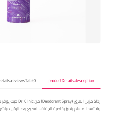
etails.reviewsTab (0)
productDetails.description
ولا تسد المسام يتميز بخاصية الجفاف السريع بعد الرش مباشرة Fast drying تركيبته مصممة بحيث لا تترك بقعاً أو آثاراً بيضاء على الملابس ( white marks