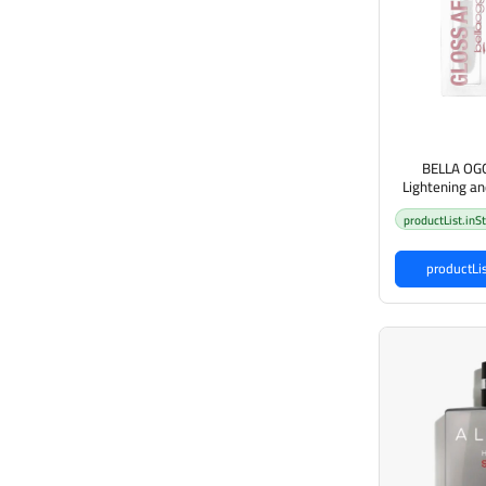
BELLA OGG
Lightening an
شفاه مضيء
productList.inS