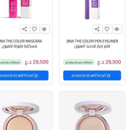
3INA THE COLOR PEN EYELINER
قلم لاينر لتحديد العيون
مسكارة ملونة للعيون
29,500 د.ع
29,500 د.ع
uctList.inStock
productList.inStock
productList.addToCart
productList.addToCart