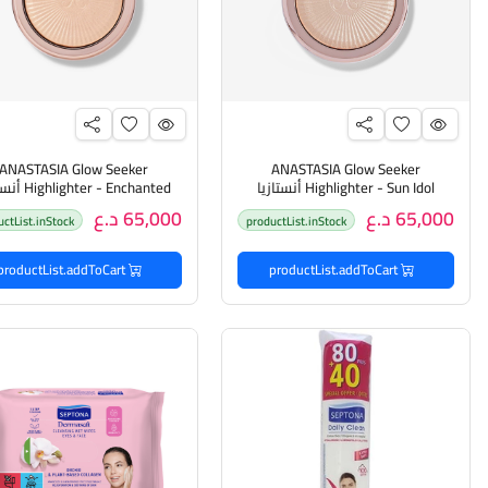
ANASTASIA Glow Seeker
ANASTASIA Glow Seeker
Highlighter - Sun Idol أنستازيا
ghter - Enchanted
أظاءة للبشرة
أظاءة للبشرة
65,000 د.ع
65,000 د.ع
uctList.inStock
productList.inStock
productList.addToCart
productList.addToCart