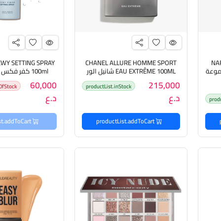
EWY SETTING SPRAY
CHANEL ALLURE HOMME SPORT
NAR
ي مجموعة
EAU EXTRÊME 100ML شانيل الور
100ml كفر فك
سبورت عطر للرجال
للمكياج
60,000
215,000
OfStock
productList.inStock
د.ع
د.ع
prod
productList.addToCart
productList.addToCart