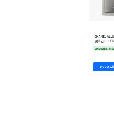
CHANEL ALL
EAU EXTRÊME 150ML شانيل الور
لرجال
productList.inS