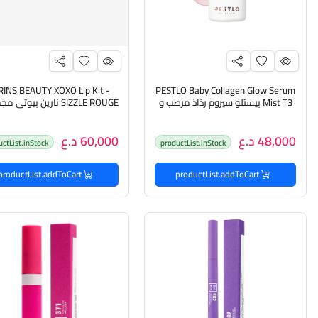
INS BEAUTY XOXO Lip Kit -
PESTLO Baby Collagen Glow Serum
Mist T3 بيستلو سيروم رذاذ مرطب و
SIZZLE ROUGE نارين بيوت
منعم للبشرة
الشفاه
48,000 د.ع
60,000 د.ع
uctList.inStock
productList.inStock
productList.addToCart
productList.addToCart