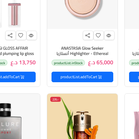
I GLOSS AFFAIR
ANASTASIA Glow Seeker
Highli أنستازيا
Highlighter - Ethereal أنستازيا
d plumping lip gloss
أظاءة للبشرة
بيلا اوجي ملمع 
65,000 د.ع
13,750 د.ع
tock
productList.inStock
prod
وممتلئ
productList.addToCart
productList.addToCart
-23%