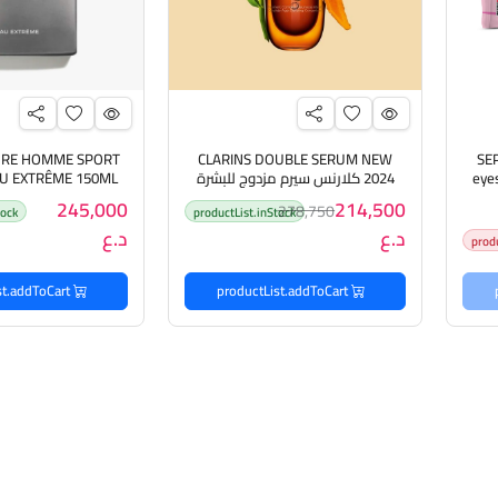
URE HOMME SPORT
CLARINS DOUBLE SERUM NEW
SE
eyes
2024 كلارنس سيرم مزدوج للبشرة
الة
بأصدار جديد - 30ml
سبورت عطر ل
245,000
214,500
278,750
tock
productList.inStock
د.ع
د.ع
prod
productList.addToCart
productList.addToCart