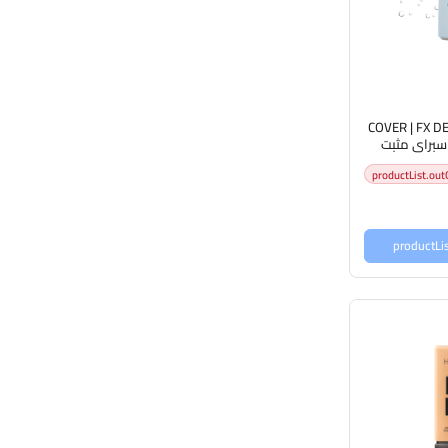
COVER | FX D
س سبراي مثبت
productList.out