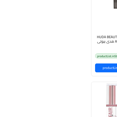
HUDA BEAUTY 
Airbrush Foundation هدى بيوتي
ن
productList.inS