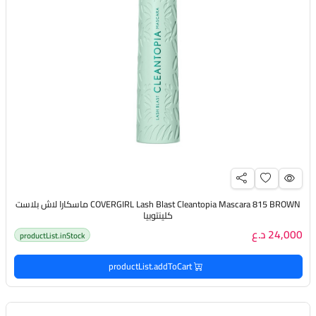
COVERGIRL Lash Blast Cleantopia Mascara 815 BROWN ماسكارا لاش بلاست
كلينتوبيا
24,000 د.ع
productList.inStock
productList.addToCart