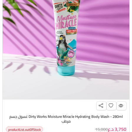
Dirty Works Moisture Miracle Hydrating Body Wash - 280ml غسول جسم
مرطب
3,750 د.ع
15,000
productList.outOfStock