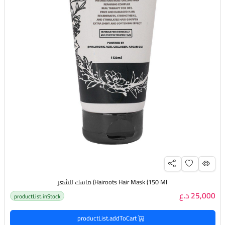
Hairoots Hair Mask (150 Ml) ماسك للشعر
25,000 د.ع
productList.inStock
productList.addToCart