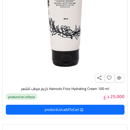
Hairoots Frizz Hydrating Cream 100 ml كريم مرطب للشعر
25,000 د.ع
productList.inStock
productList.addToCart