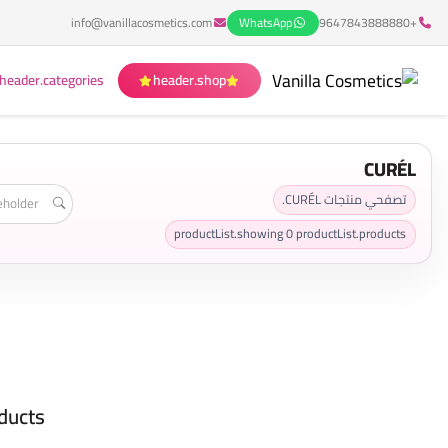
info@vanillacosmetics.com
WhatsApp
+9647843888880
header.categories
header.shop
CURÉL
تصفحي منتجات CURÉL.
productList.showing
0
productList.products
ducts