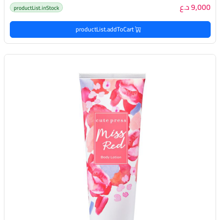
9,000 د.ع
productList.inStock
productList.addToCart