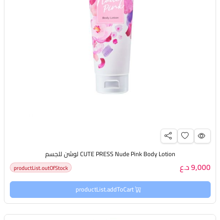
CUTE PRESS Nude Pink Body Lotion لوشن للجسم
9,000 د.ع
productList.outOfStock
productList.addToCart