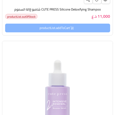
CUTE PRESS Silicone Detoxifying Shampoo شامبو إزالة السموم
11,000 د.ع
productList.outOfStock
productList.addToCart