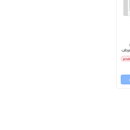
 اويل مرطب
prod