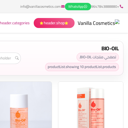
info@vanillacosmetics.com
WhatsApp
+9647843888880
header.categories
header.shop
BIO-OIL
تصفحي منتجات BIO-OIL.
productList.showing
10
productList.products