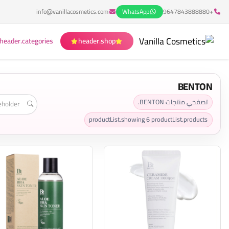
info@vanillacosmetics.com
WhatsApp
+9647843888880
header.categories
header.shop
BENTON
تصفحي منتجات BENTON.
productList.showing
6
productList.products