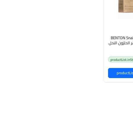
BENTON Snai
Essen جوهر الحلزون النحل
توى
productList.inS