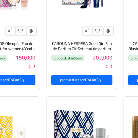
E Olympéa Eau de
CAROLINA HERRERA Good Girl Eau
CA
et for women (80ml +
de Parfum Git Set (eau de parfum
Blush
80ml + 10ml + Body lotion 100ml)
+ 10ml + Body Lotion 100ml)
150,000
202,000
tock
productList.inStock
prod
يا
كارولين هيريرا مجموعة هدايا
مجموعة هدايا
د.ع
د.ع
للنساء
productList.addToCart
productList.addToCart