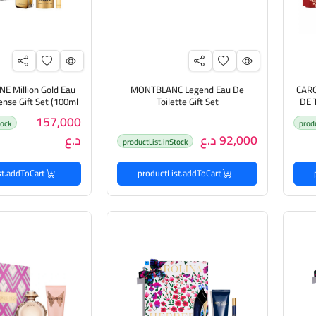
 Million Gold Eau
MONTBLANC Legend Eau De
CAR
ense Gift Set (100ml
Toilette Gift Set
DE 
جموعة
100ml+7.5ml+100ml مونتبلانك بكج
vel size + 150ml
157,000
tock
prod
هدايا للرجال
92,000 د.ع
د.ع
مجموعة هدايا 
productList.inStock
productList.addToCart
productList.addToCart