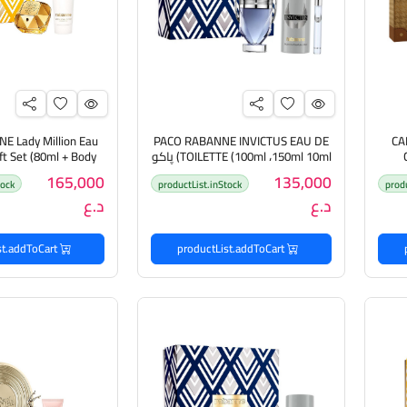
 Lady Million Eau
PACO RABANNE INVICTUS EAU DE
CA
TOILETTE (100ml ،150ml 10ml) پاكو
ft Set (80ml + Body
ÉLECTRIQUE (100ml ،100ml،10ml)
روبان بگج هدايا فاخر للرجال
ion 100ml
165,000
135,000
tock
productList.inStock
prod
ايا
هدايا للن
د.ع
د.ع
productList.addToCart
productList.addToCart