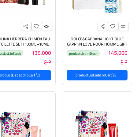
OLINA HERRERA CH MEN EAU
DOLCE&GABBANA LIGHT BLUE
TOILETTE SET (100ML +10ML
CAPRI IN LOVE POUR HOMME GIFT
SET(100ML +10ML) دولتشي آند
+100ML ) كارولينا هيريرا م
136,000
145,000
uctList.inStock
productList.inStock
غابانا مجموعة هدايا للرجال
هدايا للرجال
د.ع
د.ع
productList.addToCart
productList.addToCart