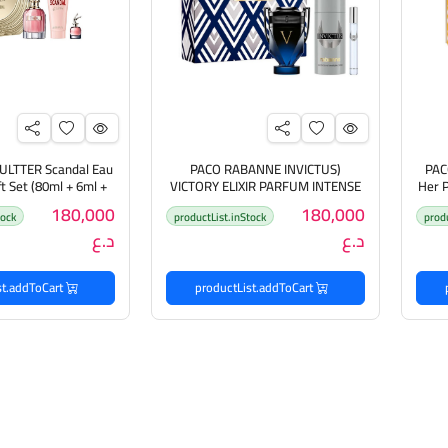
ULTTER Scandal Eau
(PACO RABANNE INVICTUS
PAC
t Set (80ml + 6ml +
VICTORY ELIXIR PARFUM INTENSE
Her 
باكو روبان
(100ml ، 150ml ،10ml پاكو روبان
180,000
180,000
tock
productList.inStock
prod
بگج هدايا للرجال
مجموعة هدايا
د.ع
د.ع
productList.addToCart
productList.addToCart