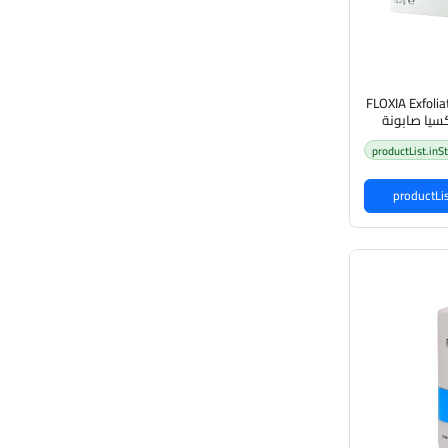
FLOXIA Exfoli
Soa فلوكسيا صابونة
الدهنية
productList.inS