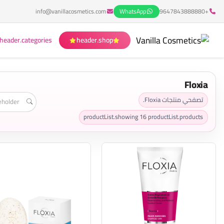
info@vanillacosmetics.com
WhatsApp
+9647843888880
header.categories
header.shop
Floxia
تصفحي منتجات Floxia.
productList.showing
16
productList.products