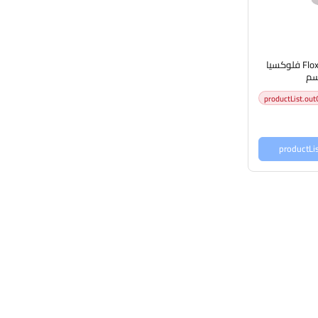
Floxia body milk 500ml فلوكسيا
سم
productList.out