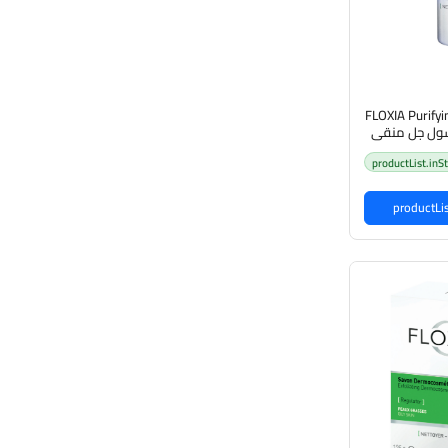
FLOXIA Purifyi
ا غسول جل منقي
productList.inS