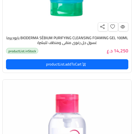
BIODERMA SÉBIUM PURIFYING CLEANSING FOAMING GEL 100ML بايوديرما
غسول جل رغوي منقي ومنظف للبشرة
14,250 د.ع
productList.inStock
productList.addToCart