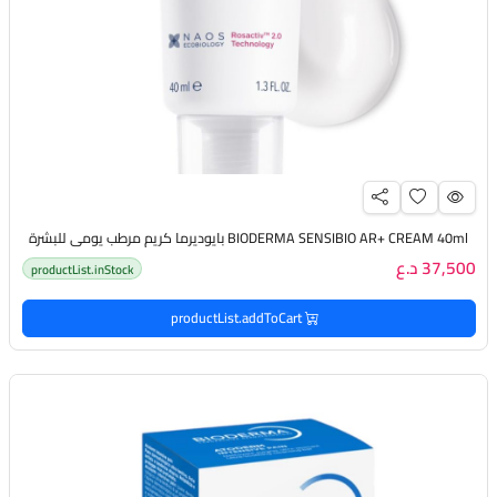
BIODERMA SENSIBIO AR+ CREAM 40ml بايوديرما كريم مرطب يومي للبشرة
37,500 د.ع
productList.inStock
productList.addToCart