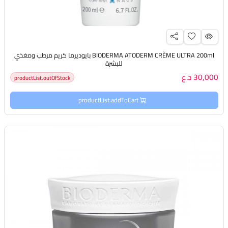
BIODERMA ATODERM CRÈME ULTRA 200ml بايوديرما كريم مرطب ومغذي
للبشرة
30,000 د.ع
productList.outOfStock
productList.addToCart