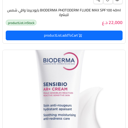
BIODERMA PHOTODERM FLUIDE MAX SPF100 40ml بايوديرما واقي شمس
للبشرة
22,000 د.ع
productList.inStock
productList.addToCart