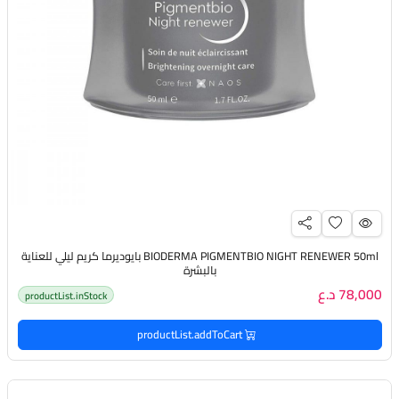
BIODERMA PIGMENTBIO NIGHT RENEWER 50ml بايوديرما كريم ليلي للعناية
بالبشرة
78,000 د.ع
productList.inStock
productList.addToCart