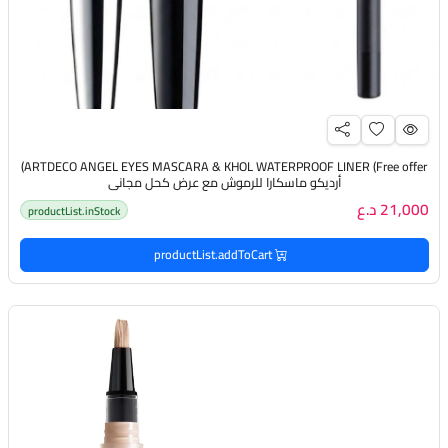
ARTDECO ANGEL EYES MASCARA & KHOL WATERPROOF LINER (Free offer)
أرديكو ماسكارا للرموش مع عرض كحل مجاني
21,000 د.ع
productList.inStock
productList.addToCart