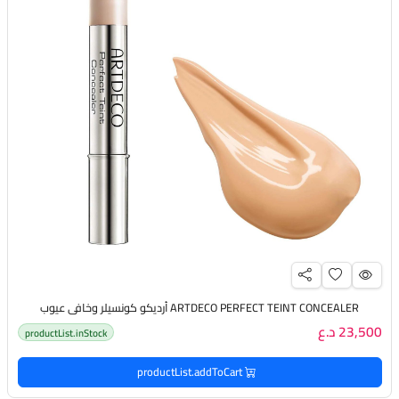
ARTDECO PERFECT TEINT CONCEALER أرديكو كونسيلر وخافي عيوب
23,500 د.ع
productList.inStock
productList.addToCart