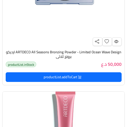
ARTDECO All Seasons Bronzing Powder - Limited Ocean Wave Design ارديكو
برونزر ثلاثي
50,000 د.ع
productList.inStock
productList.addToCart