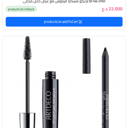
(Free offer) أرديكو مسكارا للرموش مع عرض كحل مجاني
22,000 د.ع
productList.inStock
productList.addToCart