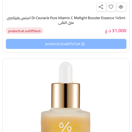
Dr.Ceuracle Pure Vitamin C Mellight Booster Essence 145ml اسنس بفيتامين
سي النقي
31,000 د.ع
productList.outOfStock
productList.addToCart