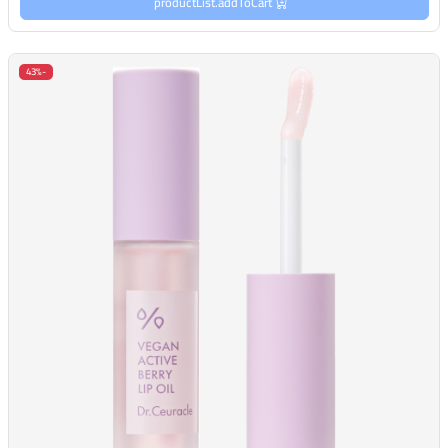
productList.addToCart
-43%