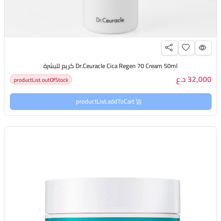
Dr.Ceuracle Cica Regen 70 Cream 50ml كريم للبشرة
32,000 د.ع
productList.outOfStock
productList.addToCart