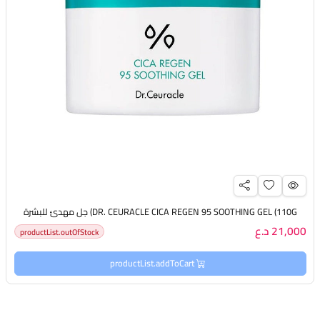
DR. CEURACLE CICA REGEN 95 SOOTHING GEL (110G) جل مهدئ للبشرة
21,000 د.ع
productList.outOfStock
productList.addToCart