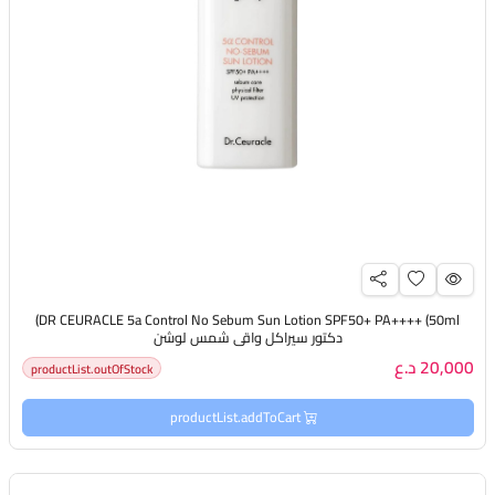
DR CEURACLE 5a Control No Sebum Sun Lotion SPF50+ PA++++ (50ml)
دكتور سيراكل واقي شمس لوشن
20,000 د.ع
productList.outOfStock
productList.addToCart