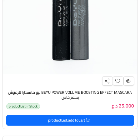
BEYU POWER VOLUME BOOSTING EFFECT MASCARA بيو ماسكارا للرموش
بسعر خاص
25,000 د.ع
productList.inStock
productList.addToCart