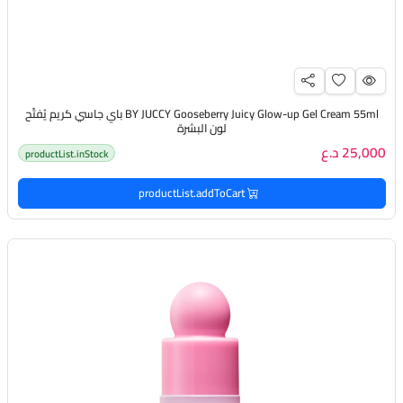
BY JUCCY Gooseberry Juicy Glow-up Gel Cream 55ml باي جاسي كريم يُفتّح
لون البشرة
25,000 د.ع
productList.inStock
productList.addToCart